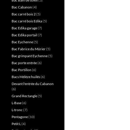
Bac Bain de soleil
(5)
Bac Cabanon
(4)
Bac carré bois 2
(5)
Bac carré bois Edika
(5)
Bac Edika garage
(7)
Bac Edika portail
(7)
Bac Eychenne
(5)
Bac Fabrice du Mûrier
(5)
Bac grimpant Eychenne
(5)
Bac porte entrée
(6)
Bac Portillon
(6)
Bacs Mélèze huilés
(6)
Devant l'entrée du Cabanon
(6)
Grand Rectangle
(5)
L-Base
(6)
L-tronc
(7)
Pentagone
(10)
Petit L
(4)