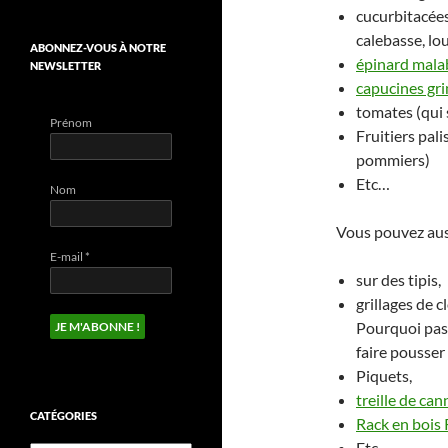
cucurbitacées
calebasse, lou
ABONNEZ-VOUS À NOTRE
épinard mala
NEWSLETTER
capucines gr
tomates (qui s
Prénom
Fruitiers pal
pommiers)
Etc…
Nom
Vous pouvez aussi
E-mail
*
sur des tipis,
grillages de 
Pourquoi pas 
faire pousse
Piquets,
treille de ca
CATÉGORIES
Rack en bois
Etc…