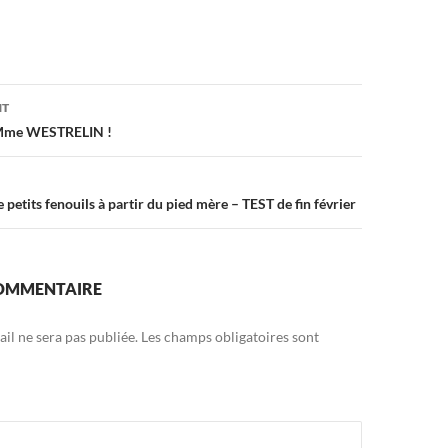
on
NT
 Mme WESTRELIN !
 petits fenouils à partir du pied mère – TEST de fin février
COMMENTAIRE
il ne sera pas publiée.
Les champs obligatoires sont