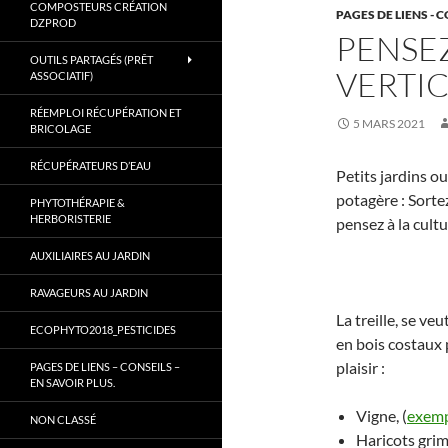
COMPOSTEURS CRÉATION
PAGES DE LIENS - C
Gard.
DZPROD
PENSEZ
OUTILS PARTAGÉS (PRÊT
VERTIC
ASSOCIATIF)
RÉEMPLOI RÉCUPÉRATION ET
5 MARS 2021
BRICOLAGE
RÉCUPÉRATEURS D’EAU
Petits jardins o
potagère : Sortez
PHYTOTHÉRAPIE &
HERBORISTERIE
pensez à la cultur
AUXILIAIRES AU JARDIN
RAVAGEURS AU JARDIN
La treille, se v
ECOPHYTO2018_PESTICIDES
en bois costaux 
plaisir :
PAGES DE LIENS – CONSEILS –
EN SAVOIR PLUS.
Vigne, (
exemp
NON CLASSÉ
Haricots grim