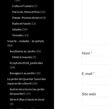
(10)
Culture Fraisiers
(7)
Haricots, fèves et Pois
(22)
Patate- Pomme de terre
(8)
Radis et Navet
(12)
Salades
(24)
Tomates
(13)
Insecte – maladie – écophyto
(80)
Auxiliaires au Jardin
(26)
Nom
*
Hôtel à Insectes
(5)
Ecophyto2018_pesticides
(34)
E-mail
*
Ravageurs au jardin
(32)
Le jardin de Quartier (suivi des
espaces de culture)
(36)
Autres structures (au jardin
Site web
de quartier)
(11)
Série A (Bacs Hauts en bois)
(3)