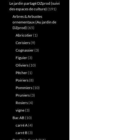
Le jardin partagé DZprod (suivi
des espaces de culture)
(191)
Arbres & Arbustes
ornementaux (Au jardin de
DZprod)
(65)
Abricotier
(1)
Cerisiers
(9)
Cognassier
(3)
Figuier
(3)
Oliviers
(10)
Pêcher
(1)
Poiriers
(8)
Pommiers
(10)
Pruniers
(3)
Rosiers
(4)
vigne
(3)
Bac AB
(10)
carré A
(4)
carré B
(3)