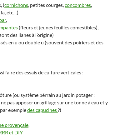
, (
cornichons
, petites courges,
concombres
,
fa, etc…)
bar
,
impantes
(fleurs et jeunes feuilles comestibles),
ont des lianes à l’origine)
issés en u ou double u (souvent des poiriers et des
 faire des essais de culture verticales :
clôture (ou système pérrain au jardin potager :
ne pas apposer un grillage sur une tonne à eau et y
r par exemple
des capucines
?)
nne provençale
,
 RRR et DIY