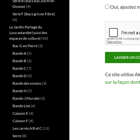
Série B (Bacs bas 20cm en
Oui, ajoutez mo
Dosses)
(4)
Série F (Bacs gris en Fibre)
(6)
Le Jardin Partagé du
Loucastarelet (suivi des
espaces de culture)
(92)
Bac G en Pierre
(3)
Bande A
(5)
Bande B
(3)
Bande C
(7)
Ce site utilise A
Bande D
(5)
sur la façon don
Bande des voisins
(3)
Bande H
(5)
Bande i (Murale)
(3)
Bande Lise
(4)
Caisson E
(4)
Caisson F
(4)
Les carrés A B et C
(11)
Serre
(8)