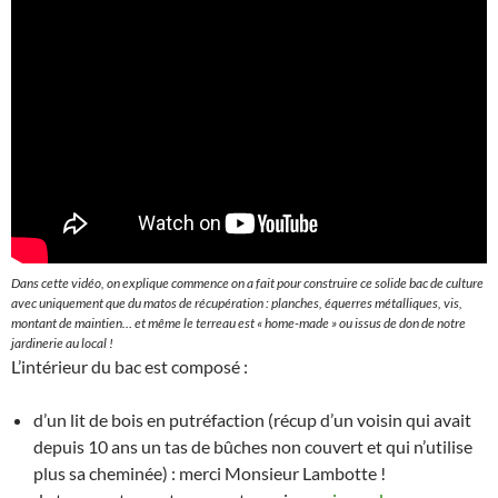
Dans cette vidéo, on explique commence on a fait pour construire ce solide bac de culture
avec uniquement que du matos de récupération : planches, équerres métalliques, vis,
montant de maintien… et même le terreau est « home-made » ou issus de don de notre
jardinerie au local !
L’intérieur du bac est composé :
d’un lit de bois en putréfaction (récup d’un voisin qui avait
depuis 10 ans un tas de bûches non couvert et qui n’utilise
plus sa cheminée) : merci Monsieur Lambotte !