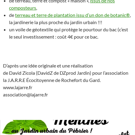
de terreau, terre et compost « maison »,
issus de nos
composteurs
,
de
terreau et terre de plantation issu d’un don de botanic®
,
la jardinerie la plus proche du jardin urbain !!!
un voile de géotextile qui protège le pourtour du bac (c’est
le seul investissement : coût 4€ pour ce bac.
D’après une idée originale et une réalisation
de David Zicola (DavidZ de DZprod Jardin) pour l’association
la J.A.R.R.E Écocitoyenne de Rochefort du Gard.
www.lajarre.fr
association@lajarre.fr