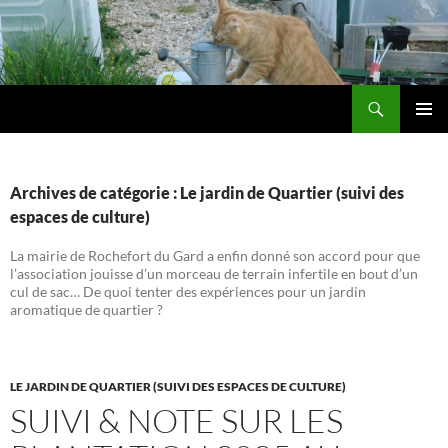
Aller
au
contenu
Recherche
Les jardins de DZprod
MENU
PRINCI
Archives de catégorie : Le jardin de Quartier (suivi des
espaces de culture)
La mairie de Rochefort du Gard a enfin donné son accord pour que
l’association jouisse d’un morceau de terrain infertile en bout d’un
cul de sac… De quoi tenter des expériences pour un jardin
aromatique de quartier ?
LE JARDIN DE QUARTIER (SUIVI DES ESPACES DE CULTURE)
SUIVI & NOTE SUR LES