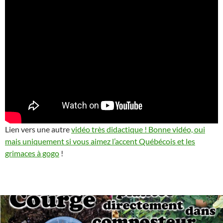
Lien vers une autre
vidéo très didactique ! Bonne vidéo, oui
mais uniquement si vous aimez l’accent Québécois et les
grimaces à gogo
!