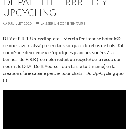
DE PALETTE – RRR – DIY –
UPCYCLING
9 JUILLET 2020
LAISSER UN COMMENTAIRE
D.I.Y et R.R.R, Up-cycling, etc… Merci à l’entreprise botanic®
de nous avoir laissé puiser dans son parc de rebus de bois. J’ai
donné une deuxième vie à quelques planches vouées à la
benne… du R.R.R (réemploi réduit ou recycle) de la récup qui
nourrit le D.I.Y (Do It Yourself ou « fais le toit-même) en la
création d’une cabane perché pour chats ! Du Up-Cycling quoi
!!!