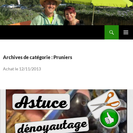
Aller
au
contenu
Recherche
Les jardins de DZprod
MENU
PRINCI
Archives de catégorie : Pruniers
Achat le 12/11/2013