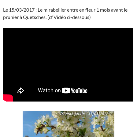
Le 15/03/2017 : Le mirabellier entre en fleur 1 mois avant le
prunier à Quetsches. (cf Vidéo ci-dessous)