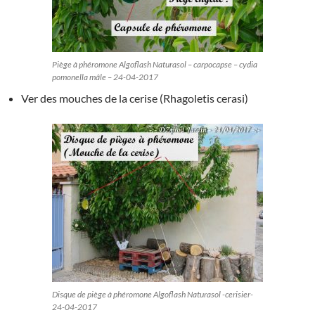
Piège à phéromone Algoflash Naturasol – carpocapse – cydia
pomonella mâle – 24-04-2017
Ver des mouches de la cerise (Rhagoletis cerasi)
Disque de piège à phéromone Algoflash Naturasol -cerisier-
24-04-2017