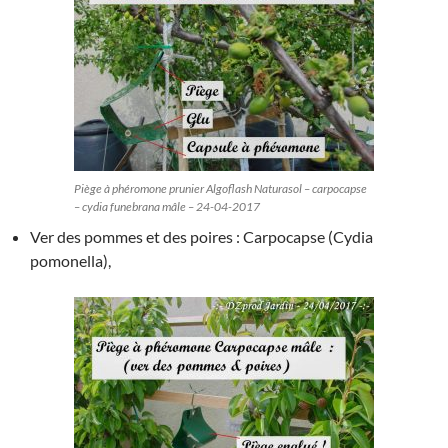
Piège à phéromone prunier Algoflash Naturasol – carpocapse
– cydia funebrana mâle – 24-04-2017
Ver des pommes et des poires : Carpocapse (Cydia
pomonella),