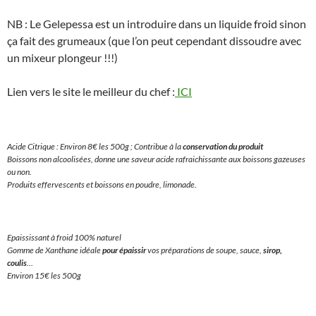
NB : Le Gelepessa est un introduire dans un liquide froid sinon
ça fait des grumeaux (que l’on peut cependant dissoudre avec
un mixeur plongeur !!!)
Lien vers le site le meilleur du chef :
ICI
Acide Citrique : Environ 8€ les 500g ; Contribue à la
conservation du produit
Boissons non alcoolisées, donne une saveur acide rafraichissante aux boissons gazeuses
ou non.
Produits effervescents et boissons en poudre, limonade.
Epaississant à froid 100% naturel
Gomme de Xanthane idéale
pour épaissir
vos préparations de soupe, sauce,
sirop,
coulis
…
Environ 15€ les 500g