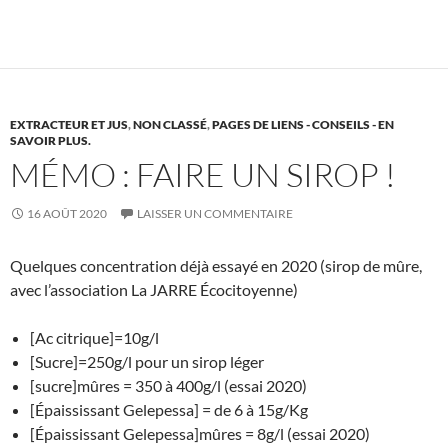
EXTRACTEUR ET JUS
,
NON CLASSÉ
,
PAGES DE LIENS - CONSEILS - EN
SAVOIR PLUS.
MÉMO : FAIRE UN SIROP !
16 AOÛT 2020
LAISSER UN COMMENTAIRE
Quelques concentration déjà essayé en 2020 (sirop de mûre,
avec l’association La JARRE Écocitoyenne)
[Ac citrique]=10g/l
[Sucre]=250g/l pour un sirop léger
[sucre]mûres = 350 à 400g/l (essai 2020)
[Épaississant Gelepessa] = de 6 à 15g/Kg
[Épaississant Gelepessa]mûres = 8g/l (essai 2020)