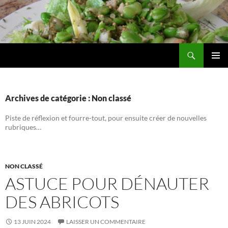
Aller
au
contenu
Recherche
Les jardins de DZprod
MENU
PRINCI
Archives de catégorie : Non classé
Piste de réflexion et fourre-tout, pour ensuite créer de nouvelles
rubriques…
NON CLASSÉ
ASTUCE POUR DÉNAUTER
DES ABRICOTS
13 JUIN 2024
LAISSER UN COMMENTAIRE