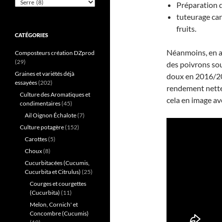
Catégories
Préparation d
tuteurage car 
fruits.
CATÉGORIES
Néanmoins, en au
Composteurs création DZprod
(29)
des poivrons sou
Graines et variétés déjà
doux en 2016/201
essayées
(202)
rendement nettem
Culture des Aromatiques et
cela en image av
condimentaires
(45)
Ail Oignon Échalote
(7)
Culture potagère
(152)
Carottes
(5)
Choux
(8)
Cucurbitacées (Cucumis,
Cucurbita et Citrulus)
(25)
Courges et courgettes
(Cucurbita)
(11)
Melon, Cornich' et
Concombre (Cucumis)