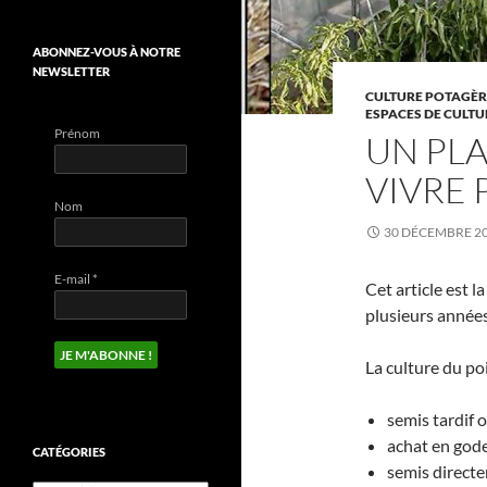
ABONNEZ-VOUS À NOTRE
NEWSLETTER
CULTURE POTAGÈR
ESPACES DE CULTU
Prénom
UN PL
VIVRE 
Nom
30 DÉCEMBRE 2
E-mail
*
Cet article est 
plusieurs années
La culture du poi
semis tardif 
achat en gode
CATÉGORIES
semis directe