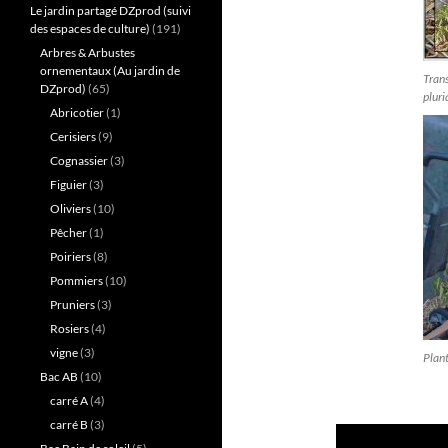
Le jardin partagé DZprod (suivi
des espaces de culture)
(191)
Arbres & Arbustes
ornementaux (Au jardin de
Trans
DZprod)
(65)
pluri
Abricotier
(1)
Cerisiers
(9)
Cognassier
(3)
Figuier
(3)
Oliviers
(10)
Pêcher
(1)
Poiriers
(8)
Pommiers
(10)
Pruniers
(3)
Rosiers
(4)
vigne
(3)
Plan
Bac AB
(10)
carré A
(4)
carré B
(3)