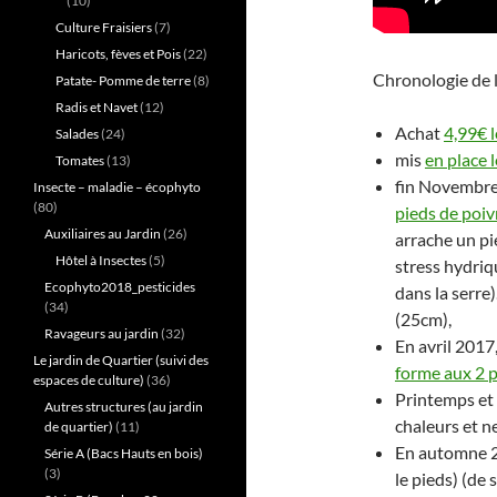
(10)
Culture Fraisiers
(7)
Haricots, fèves et Pois
(22)
Chronologie de l
Patate- Pomme de terre
(8)
Radis et Navet
(12)
Achat
4,99€ l
Salades
(24)
mis
en place 
Tomates
(13)
fin Novembre
Insecte – maladie – écophyto
(80)
pieds de poiv
Auxiliaires au Jardin
(26)
arrache un pi
Hôtel à Insectes
(5)
stress hydriq
Ecophyto2018_pesticides
dans la serre)
(34)
(25cm),
Ravageurs au jardin
(32)
En avril 2017
Le jardin de Quartier (suivi des
forme aux 2 
espaces de culture)
(36)
Printemps et 
Autres structures (au jardin
chaleurs et n
de quartier)
(11)
En automne 20
Série A (Bacs Hauts en bois)
(3)
le pieds) (de