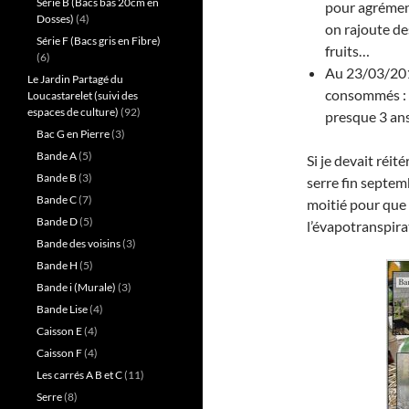
Série B (Bacs bas 20cm en
pour agrément
Dosses)
(4)
on rajoute de
Série F (Bacs gris en Fibre)
fruits…
(6)
Au 23/03/2019
Le Jardin Partagé du
consommés : O
Loucastarelet (suivi des
espaces de culture)
(92)
presque 3 ans
Bac G en Pierre
(3)
Bande A
(5)
Si je devait réit
Bande B
(3)
serre fin septem
Bande C
(7)
moitié pour que l
Bande D
(5)
l’évapotranspira
Bande des voisins
(3)
Bande H
(5)
Bande i (Murale)
(3)
Bande Lise
(4)
Caisson E
(4)
Caisson F
(4)
Les carrés A B et C
(11)
Serre
(8)