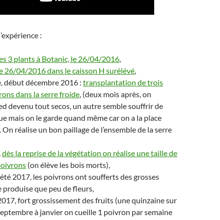
’expérience :
es 3 plants à Botanic, le 26/04/2016
,
le 26/04/2016 dans le caisson H surélévé
,
, début décembre 2016 :
transplantation de trois
rons dans la serre froide
, (deux mois après, on
ed devenu tout secos, un autre semble souffrir de
ue mais on le garde quand même car on a la place
. On réalise un bon paillage de l’ensemble de la serre
,
dès la reprise de la végétation on réalise une taille de
poivrons
(on élève les bois morts),
été 2017, les poivrons ont soufferts des grosses
e produise que peu de fleurs,
17, fort grossissement des fruits (une quinzaine sur
 septembre à janvier on cueille 1 poivron par semaine