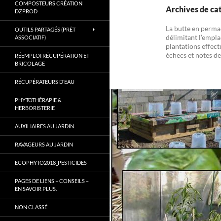
COMPOSTEURS CRÉATION
Gard.
Archives de cat
DZPROD
La butte en perma
OUTILS PARTAGÉS (PRÊT
délimitant l’empla
ASSOCIATIF)
plantations effect
échecs et notes de
RÉEMPLOI RÉCUPÉRATION ET
BRICOLAGE
RÉCUPÉRATEURS D’EAU
PHYTOTHÉRAPIE &
HERBORISTERIE
AUXILIAIRES AU JARDIN
RAVAGEURS AU JARDIN
ECOPHYTO2018_PESTICIDES
PAGES DE LIENS – CONSEILS –
EN SAVOIR PLUS.
NON CLASSÉ