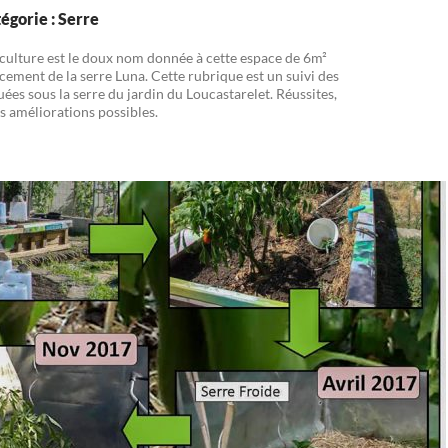
égorie : Serre
culture est le doux nom donnée à cette espace de 6m²
cement de la serre Luna. Cette rubrique est un suivi des
uées sous la serre du jardin du Loucastarelet. Réussites,
s améliorations possibles.