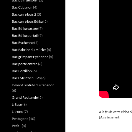
Bac Bain de soleil
(5)
Bac Cabanon
(4)
Bac carré bois 2
(5)
Bac carré bois Edika
(5)
Bac Edika garage
(7)
Bac Edika portail
(7)
Bac Eychenne
(5)
Bac Fabrice du Mûrier
(5)
Bac grimpant Eychenne
(5)
Bac porte entrée
(6)
Bac Portillon
(6)
Bacs Mélèze huilés
(6)
Devant l'entrée du Cabanon
(6)
Grand Rectangle
(5)
L-Base
(6)
L-tronc
(7)
A la fin de cette vidéo
(dans le serre) !
Pentagone
(10)
Petit L
(4)