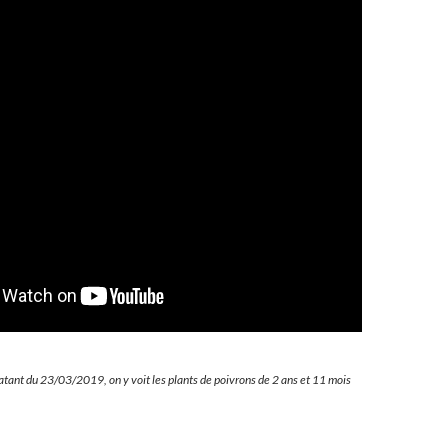
 datant du 23/03/2019, on y voit les plants de poivrons de 2 ans et 11 mois