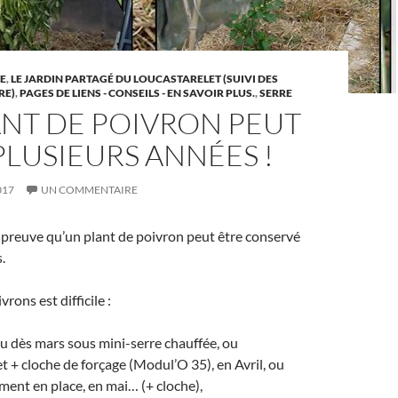
E
,
LE JARDIN PARTAGÉ DU LOUCASTARELET (SUIVI DES
RE)
,
PAGES DE LIENS - CONSEILS - EN SAVOIR PLUS.
,
SERRE
ANT DE POIVRON PEUT
PLUSIEURS ANNÉES !
017
UN COMMENTAIRE
la preuve qu’un plant de poivron peut être conservé
.
vrons est difficile :
ou dès mars sous mini-serre chauffée, ou
t + cloche de forçage (Modul’O 35), en Avril, ou
ment en place, en mai… (+ cloche),