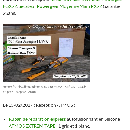
HSX92
,
Sécateur Powergear Moyenne Main PX92
Garantie
25ans.
Réception cisaille à haie et Sécateur PX92 – Fiskars – Outils
en prêt – DZprod Jardin
Le 15/02/2017 : Réception ATMOS :
Ruban de réparation express
autofusionnant en Silicone
ATMOS EXTREM TAPE
: 1 gris et 1 blanc,