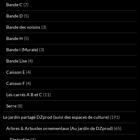
Bande C
(7)
Bande D
(5)
Bande des voisins
(3)
Bande H
(5)
Bande i (Murale)
(3)
Bande Lise
(4)
Caisson E
(4)
Caisson F
(4)
Les carrés A B et C
(11)
Serre
(8)
Le jardin partagé DZprod (suivi des espaces de culture)
(191)
Arbres & Arbustes ornementaux (Au jardin de DZprod)
(65)
Abricotier
(1)