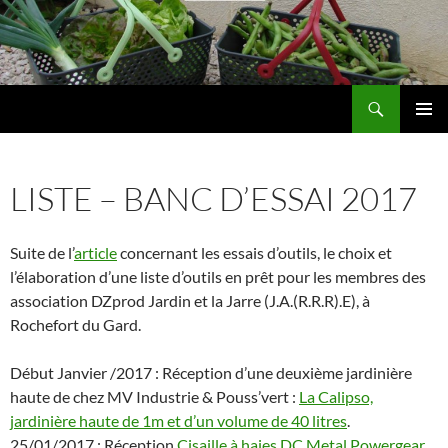
Aller
au
contenu
Recherche
Les jardins de DZprod
MENU
PRINCI
LISTE – BANC D’ESSAI 2017
Suite de l’
article
concernant les essais d’outils, le choix et
l’élaboration d’une liste d’outils en prêt pour les membres des
association DZprod Jardin et la Jarre (J.A.(R.R.R).E), à
Rochefort du Gard.
Début Janvier /2017 : Réception d’une deuxième jardinière
haute de chez MV Industrie & Pouss’vert :
La Calipso,
jardinière haute de 1m et d’un volume de 40 litres
.
25/01/2017 : Réception
Cisaille à haies DC Metal Powergear