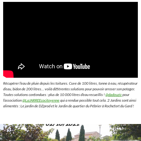
Récupérer l’eau de pluie depuis les toitures. Cuve de 100 litres, tonne à eau, récupérateur
d’eau, bidon de 200 litres… voilà différentes solutions pour pouvoir arroser son potager.
Toutes solutions confondues : plus de 10 000 litres d’eau recueillis !
@dadouzic
pour
l’association
@LaJARREEcocitoyenne
qui a rendue possible tout cela. 2 Jardins sont ainsi
alimentés : Le jardin de DZprod et le Jardin de quartier du Pébrier à Rochefort du Gard !