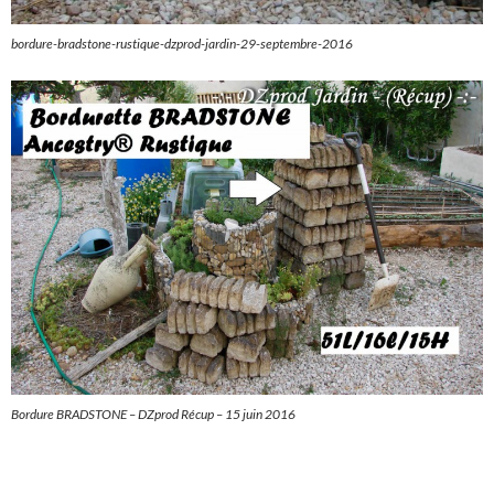
bordure-bradstone-rustique-dzprod-jardin-29-septembre-2016
Bordure BRADSTONE – DZprod Récup – 15 juin 2016