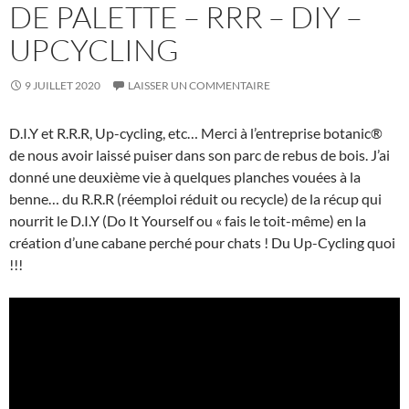
DE PALETTE – RRR – DIY –
UPCYCLING
9 JUILLET 2020
LAISSER UN COMMENTAIRE
D.I.Y et R.R.R, Up-cycling, etc… Merci à l’entreprise botanic®
de nous avoir laissé puiser dans son parc de rebus de bois. J’ai
donné une deuxième vie à quelques planches vouées à la
benne… du R.R.R (réemploi réduit ou recycle) de la récup qui
nourrit le D.I.Y (Do It Yourself ou « fais le toit-même) en la
création d’une cabane perché pour chats ! Du Up-Cycling quoi
!!!