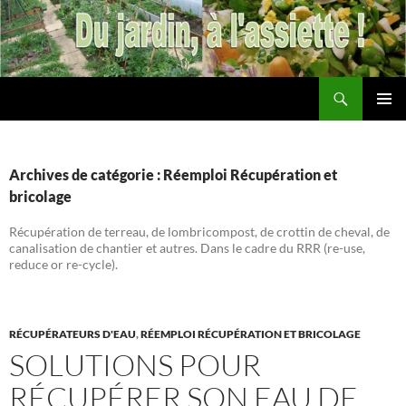
Aller
au
contenu
Recherche
Les jardins de DZprod
MENU
PRINCI
Archives de catégorie : Réemploi Récupération et
bricolage
Récupération de terreau, de lombricompost, de crottin de cheval, de
canalisation de chantier et autres. Dans le cadre du RRR (re-use,
reduce or re-cycle).
RÉCUPÉRATEURS D'EAU
,
RÉEMPLOI RÉCUPÉRATION ET BRICOLAGE
SOLUTIONS POUR
RÉCUPÉRER SON EAU DE