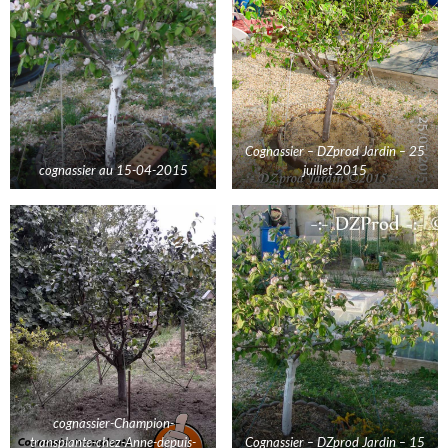
Cognassier – DZprod Jardin – 25
cognassier au 15-04-2015
juillet 2015
cognassier-Champion-
transplante-chez-Anne-depuis-
Cognassier – DZprod Jardin – 15