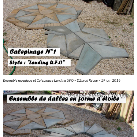
Ensemble mozaïque et Calepinage Landing UFO – DZprod Récup – 19 juin 2016