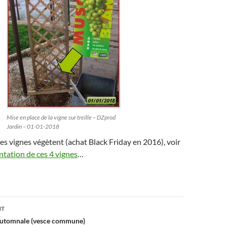
Mise en place de la vigne sur treille – DZprod
Jardin – 01-01-2018
es vignes végètent (achat Black Friday en 2016), voir
entation de ces 4 vignes
…
on
NT
 automnale (vesce commune)