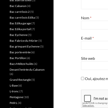
Bac Bain de soleil
(5)
Bac Cabanon
(4)
Bac carré bois 2
(5)
Nom
*
Bac carré bois Edika
(5)
Bac Edika garage
(7)
Bac Edika portail
(7)
Bac Eychenne
(5)
E-mail
*
Bac Fabrice du Mûrier
(5)
Bac grimpant Eychenne
(5)
Bac porte entrée
(6)
Site web
Bac Portillon
(6)
Bacs Mélèze huilés
(6)
Devant l'entrée du Cabanon
(6)
Oui, ajoutez mo
Grand Rectangle
(5)
L-Base
(6)
L-tronc
(7)
Pentagone
(10)
Petit L
(4)