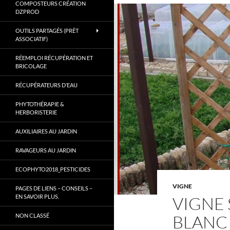
COMPOSTEURS CRÉATION
Gard.
DZPROD
OUTILS PARTAGÉS (PRÊT
ASSOCIATIF)
RÉEMPLOI RÉCUPÉRATION ET
BRICOLAGE
RÉCUPÉRATEURS D’EAU
PHYTOTHÉRAPIE &
HERBORISTERIE
AUXILIAIRES AU JARDIN
RAVAGEURS AU JARDIN
ECOPHYTO2018_PESTICIDES
VIGNE
PAGES DE LIENS – CONSEILS –
EN SAVOIR PLUS.
VIGNE 
BLANC
NON CLASSÉ