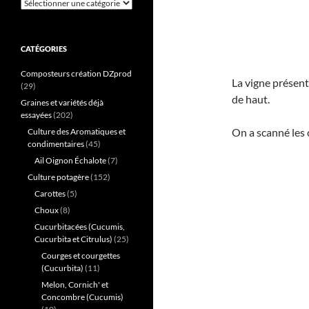
Catégories
CATÉGORIES
Composteurs création DZprod
La vigne présent
(29)
de haut.
Graines et variétés déjà
essayées
(202)
On a scanné les c
Culture des Aromatiques et
condimentaires
(45)
Ail Oignon Échalote
(7)
Culture potagère
(152)
Carottes
(5)
Choux
(8)
Cucurbitacées (Cucumis,
Cucurbita et Citrulus)
(25)
Courges et courgettes
(Cucurbita)
(11)
Melon, Cornich' et
Concombre (Cucumis)