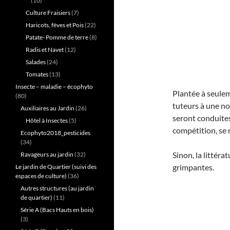
(10)
Culture Fraisiers
(7)
Haricots, fèves et Pois
(22)
Patate- Pomme de terre
(8)
Radis et Navet
(12)
Salades
(24)
Tomates
(13)
Insecte – maladie – écophyto
Plantée à seuleme
(80)
tuteurs à une no
Auxiliaires au Jardin
(26)
seront conduites 
Hôtel à Insectes
(5)
compétition, se 
Ecophyto2018_pesticides
(34)
Sinon, la littér
Ravageurs au jardin
(32)
grimpantes.
Le jardin de Quartier (suivi des
espaces de culture)
(36)
Autres structures (au jardin
de quartier)
(11)
Série A (Bacs Hauts en bois)
(3)