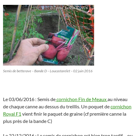
Semis de betterave – Bande D – Loucastarelet – 02 juin 2016
Le 03/06/2016 : Semis de
cornichon Fin de Meaux
au niveau
de chaque canne au dessus du treillis. Un poquet de
cornichon
Royal F1
vient finir le paquet de graine (cf première canne la
plus près de la bande C)
Le 22/12/2016 : Le semis de cornichon est bien trop tardif… ou