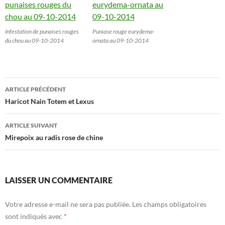
Infestation de punaises rouges
Puniase rouge eurydema-
du chou au 09-10-2014
ornata au 09-10-2014
Navigation
ARTICLE PRÉCÉDENT
des
Haricot Nain Totem et Lexus
articles
ARTICLE SUIVANT
Mirepoix au radis rose de chine
LAISSER UN COMMENTAIRE
Votre adresse e-mail ne sera pas publiée.
Les champs obligatoires
sont indiqués avec
*