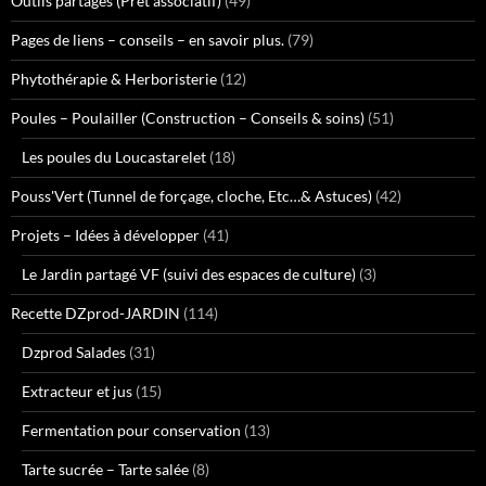
Outils partagés (Prêt associatif)
(49)
Pages de liens – conseils – en savoir plus.
(79)
Phytothérapie & Herboristerie
(12)
Poules – Poulailler (Construction – Conseils & soins)
(51)
Les poules du Loucastarelet
(18)
Pouss'Vert (Tunnel de forçage, cloche, Etc…& Astuces)
(42)
Projets – Idées à développer
(41)
Le Jardin partagé VF (suivi des espaces de culture)
(3)
Recette DZprod-JARDIN
(114)
Dzprod Salades
(31)
Extracteur et jus
(15)
Fermentation pour conservation
(13)
Tarte sucrée – Tarte salée
(8)