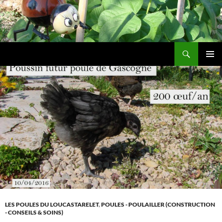
Aller
au
contenu
Recherche
Les jardins de DZprod
MENU
PRINCI
LES POULES DU LOUCASTARELET
,
POULES - POULAILLER (CONSTRUCTION
- CONSEILS & SOINS)