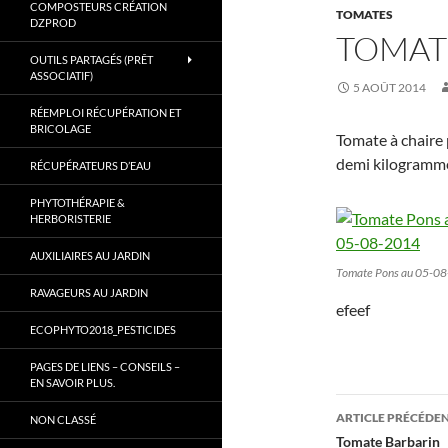
COMPOSTEURS CRÉATION
TOMATES
Gard.
DZPROD
TOMAT
OUTILS PARTAGÉS (PRÊT
ASSOCIATIF)
5 AOÛT 2014
RÉEMPLOI RÉCUPÉRATION ET
BRICOLAGE
Tomate à chaire 
demi kilogramm
RÉCUPÉRATEURS D’EAU
PHYTOTHÉRAPIE &
HERBORISTERIE
AUXILIAIRES AU JARDIN
Tomate Pons au 05-0
RAVAGEURS AU JARDIN
efeef
ECOPHYTO2018_PESTICIDES
PAGES DE LIENS – CONSEILS –
EN SAVOIR PLUS.
Navigati
ARTICLE PRÉCÉDE
NON CLASSÉ
des
Tomate Barbarin