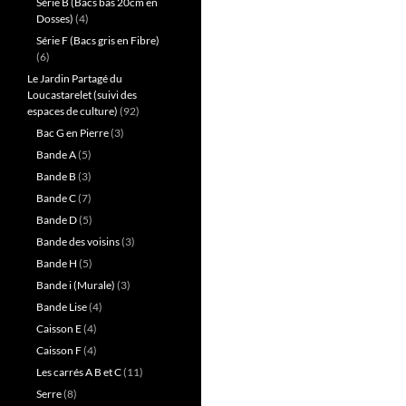
Série B (Bacs bas 20cm en
Dosses)
(4)
Série F (Bacs gris en Fibre)
(6)
Le Jardin Partagé du
Loucastarelet (suivi des
espaces de culture)
(92)
Bac G en Pierre
(3)
Bande A
(5)
Bande B
(3)
Bande C
(7)
Bande D
(5)
Bande des voisins
(3)
Bande H
(5)
Bande i (Murale)
(3)
Bande Lise
(4)
Caisson E
(4)
Caisson F
(4)
Les carrés A B et C
(11)
Serre
(8)