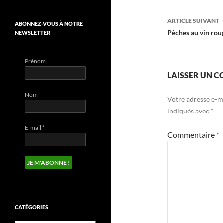
articles
ARTICLE SUIVANT
ABONNEZ-VOUS À NOTRE
Pèches au vin rou
NEWSLETTER
Prénom
LAISSER UN 
Nom
Votre adresse e-ma
indiqués avec
*
E-mail
*
Commentaire
*
CATÉGORIES