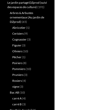
Le jardin partagé DZprod (suivi
des espaces de culture)
(191)
Arbres & Arbustes
ornementaux (Au jardin de
DZprod)
(65)
Abricotier
(1)
Cerisiers
(9)
Cognassier
(3)
Figuier
(3)
Oliviers
(10)
Pêcher
(1)
Poiriers
(8)
Pommiers
(10)
Pruniers
(3)
Rosiers
(4)
vigne
(3)
Bac AB
(10)
carré A
(4)
carré B
(3)