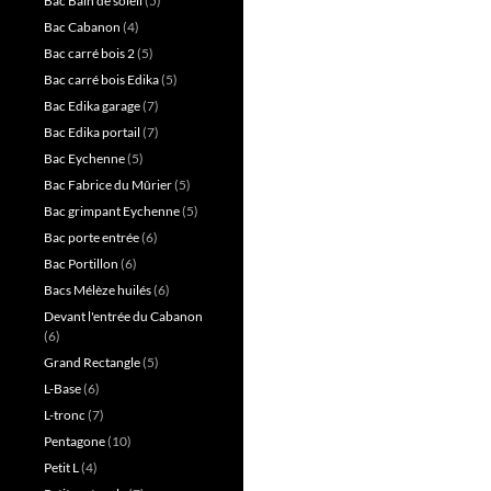
Bac Bain de soleil
(5)
Bac Cabanon
(4)
Bac carré bois 2
(5)
Bac carré bois Edika
(5)
Bac Edika garage
(7)
Bac Edika portail
(7)
Bac Eychenne
(5)
Bac Fabrice du Mûrier
(5)
Bac grimpant Eychenne
(5)
Bac porte entrée
(6)
Bac Portillon
(6)
Bacs Mélèze huilés
(6)
Devant l'entrée du Cabanon
(6)
Grand Rectangle
(5)
L-Base
(6)
L-tronc
(7)
Pentagone
(10)
Petit L
(4)