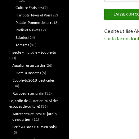
(10)
Culture Fraisiers
(7)
Haricots, fèves et Pois
(22)
Patate- Pomme de terre
(8)
Radis et Navet
(12)
Ce site utilise A
Salades
(24)
sur la façon don
Tomates
(13)
Insecte – maladie – écophyto
(80)
Auxiliaires au Jardin
(26)
Hôtel à Insectes
(5)
Ecophyto2018_pesticides
(34)
Ravageurs au jardin
(32)
Le jardin de Quartier (suivi des
espaces de culture)
(36)
Autres structures (au jardin
de quartier)
(11)
Série A (Bacs Hauts en bois)
(3)