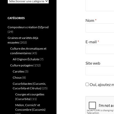
Catégories
CATÉGORIES
Nom
*
Composteurs création DZprod
(29)
Graines et variétés déjà
E-mail
*
essayées
(202)
Culture des Aromatiques et
condimentaires
(45)
Ail Oignon Échalote
(7)
Site web
Culture potagère
(152)
Carottes
(5)
Choux
(8)
Cucurbitacées (Cucumis,
Oui, ajoutez mo
Cucurbita et Citrulus)
(25)
Courges et courgettes
(Cucurbita)
(11)
Melon, Cornich' et
Concombre (Cucumis)