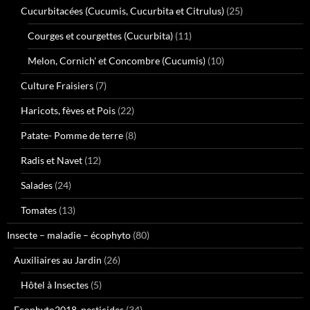
Cucurbitacées (Cucumis, Cucurbita et Citrulus)
(25)
Courges et courgettes (Cucurbita)
(11)
Melon, Cornich' et Concombre (Cucumis)
(10)
Culture Fraisiers
(7)
Haricots, fèves et Pois
(22)
Patate- Pomme de terre
(8)
Radis et Navet
(12)
Salades
(24)
Tomates
(13)
Insecte – maladie – écophyto
(80)
Auxiliaires au Jardin
(26)
Hôtel à Insectes
(5)
Ecophyto2018_pesticides
(34)