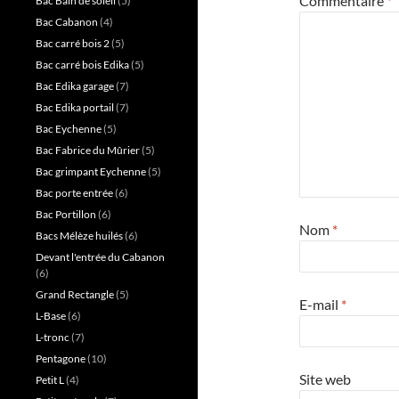
Commentaire
*
Bac Bain de soleil
(5)
Bac Cabanon
(4)
Bac carré bois 2
(5)
Bac carré bois Edika
(5)
Bac Edika garage
(7)
Bac Edika portail
(7)
Bac Eychenne
(5)
Bac Fabrice du Mûrier
(5)
Bac grimpant Eychenne
(5)
Bac porte entrée
(6)
Bac Portillon
(6)
Nom
*
Bacs Mélèze huilés
(6)
Devant l'entrée du Cabanon
(6)
Grand Rectangle
(5)
E-mail
*
L-Base
(6)
L-tronc
(7)
Pentagone
(10)
Site web
Petit L
(4)