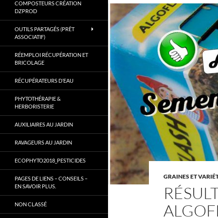
COMPOSTEURS CRÉATION
Gard.
DZPROD
OUTILS PARTAGÉS (PRÊT
ASSOCIATIF)
RÉEMPLOI RÉCUPÉRATION ET
BRICOLAGE
RÉCUPÉRATEURS D’EAU
PHYTOTHÉRAPIE &
HERBORISTERIE
AUXILIAIRES AU JARDIN
RAVAGEURS AU JARDIN
ECOPHYTO2018_PESTICIDES
GRAINES ET VARIÉ
PAGES DE LIENS – CONSEILS –
EN SAVOIR PLUS.
RÉSUL
ALGOFL
NON CLASSÉ