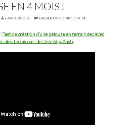
E EN 4 MOIS !
DAVID ZICOLA
LAISSER UN COMMENTAIRE
 :
Test de création d’une pelouse en terrain sec avec
ciales terrain sec de chez Algoflash
.