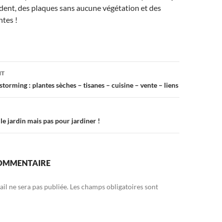
dent, des plaques sans aucune végétation et des
tes !
on
NT
orming : plantes sèches – tisanes – cuisine – vente – liens
le jardin mais pas pour jardiner !
COMMENTAIRE
il ne sera pas publiée.
Les champs obligatoires sont