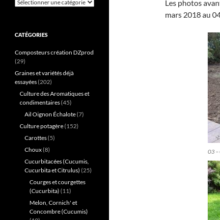
Catégories
Les photos avant
mars 2018 au 04 
CATÉGORIES
Composteurs création DZprod
(29)
Graines et variétés déjà
essayées
(202)
Culture des Aromatiques et
condimentaires
(45)
Ail Oignon Échalote
(7)
Culture potagère
(152)
Carottes
(5)
Choux
(8)
03 –
Cucurbitacées (Cucumis,
Cucurbita et Citrulus)
(25)
Courges et courgettes
(Cucurbita)
(11)
Melon, Cornich' et
Concombre (Cucumis)