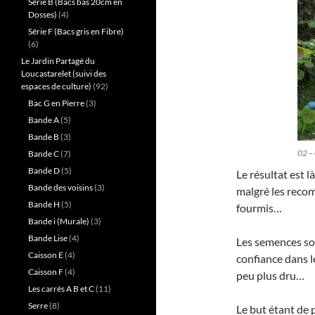
Série B (Bacs bas 20cm en
Dosses)
(4)
Série F (Bacs gris en Fibre)
(6)
Le Jardin Partagé du
Loucastarelet (suivi des
espaces de culture)
(92)
Bac G en Pierre
(3)
Bande A
(5)
Bande B
(3)
02 – 
Bande C
(7)
Bande D
(5)
Le résultat est 
Bande des voisins
(3)
malgré les recom
Bande H
(5)
fourmis…
Bande i (Murale)
(3)
Bande Lise
(4)
Les semences son
Caisson E
(4)
confiance dans l
Caisson F
(4)
peu plus dru…
Les carrés A B et C
(11)
Serre
(8)
Le but étant de p