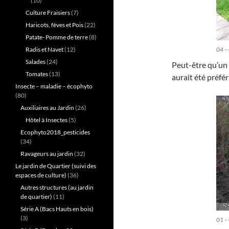
(10)
Culture Fraisiers
(7)
Haricots, fèves et Pois
(22)
Patate- Pomme de terre
(8)
Radis et Navet
(12)
04 – 
Salades
(24)
Peut-être qu’un
Tomates
(13)
aurait été préfér
Insecte – maladie – écophyto
(80)
Auxiliaires au Jardin
(26)
Hôtel à Insectes
(5)
Ecophyto2018_pesticides
(34)
Ravageurs au jardin
(32)
Le jardin de Quartier (suivi des
espaces de culture)
(36)
Autres structures (au jardin
de quartier)
(11)
Série A (Bacs Hauts en bois)
(3)
01 –