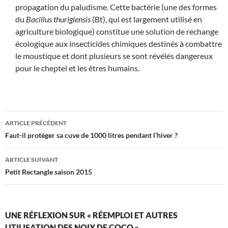
propagation du paludisme. Cette bactérie (une des formes
du
Bacillus thurigiensis
(Bt), qui est largement utilisé en
agriculture biologique) constitue une solution de rechange
écologique aux insecticides chimiques destinés à combattre
le moustique et dont plusieurs se sont révélés dangereux
pour le cheptel et les êtres humains.
Navigation
ARTICLE PRÉCÉDENT
des
Faut-il protéger sa cuve de 1000 litres pendant l’hiver ?
articles
ARTICLE SUIVANT
Petit Rectangle saison 2015
UNE RÉFLEXION SUR « RÉEMPLOI ET AUTRES
UTILISATION DES NOIX DE COCO »