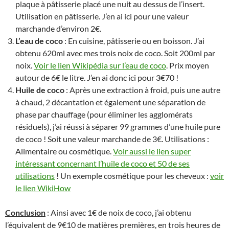
plaque à pâtisserie placé une nuit au dessus de l’insert.
Utilisation en pâtisserie. J’en ai ici pour une valeur
marchande d’environ 2€.
L’eau de coco
: En cuisine, pâtisserie ou en boisson. J’ai
obtenu 620ml avec mes trois noix de coco. Soit 200ml par
noix.
Voir le lien Wikipédia sur l’eau de coco
. Prix moyen
autour de 6€ le litre. J’en ai donc ici pour 3€70 !
Huile de coco
: Après une extraction à froid, puis une autre
à chaud, 2 décantation et également une séparation de
phase par chauffage (pour éliminer les agglomérats
résiduels), j’ai réussi à séparer 99 grammes d’une huile pure
de coco ! Soit une valeur marchande de 3€. Utilisations :
Alimentaire ou cosmétique.
Voir aussi le lien super
intéressant concernant l’huile de coco et 50 de ses
utilisations
! Un exemple cosmétique pour les cheveux :
voir
le lien WikiHow
Conclusion
: Ainsi avec 1€ de noix de coco, j’ai obtenu
l’équivalent de 9€10 de matières premières, en trois heures de