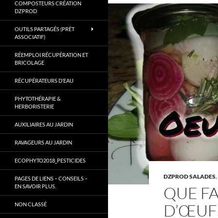
COMPOSTEURS CRÉATION
Gard.
DZPROD
OUTILS PARTAGÉS (PRÊT
ASSOCIATIF)
RÉEMPLOI RÉCUPÉRATION ET
BRICOLAGE
RÉCUPÉRATEURS D’EAU
PHYTOTHÉRAPIE &
HERBORISTERIE
AUXILIAIRES AU JARDIN
RAVAGEURS AU JARDIN
ECOPHYTO2018_PESTICIDES
DZPROD SALADES
,
PAGES DE LIENS – CONSEILS –
EN SAVOIR PLUS.
QUE FA
D’ŒUF
NON CLASSÉ