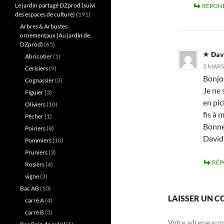
Le jardin partagé DZprod (suivi
RÉPON
des espaces de culture)
(191)
Arbres & Arbustes
ornementaux (Au jardin de
DZprod)
(65)
Dav
Abricotier
(1)
5 MARS
Cerisiers
(9)
Bonjo
Cognassier
(3)
Je ne 
Figuier
(3)
en pi
Oliviers
(10)
fis à 
Pêcher
(1)
Bonne
Poiriers
(8)
David
Pommiers
(10)
Pruniers
(3)
RÉ
Rosiers
(4)
vigne
(3)
Bac AB
(10)
LAISSER UN 
carré A
(4)
carré B
(3)
Votre adresse e-ma