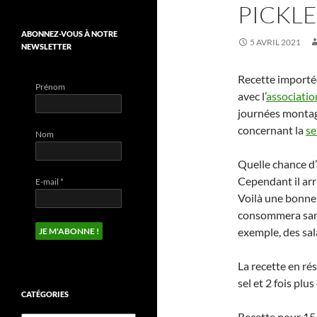
PICKLE
ABONNEZ-VOUS À NOTRE
5 AVRIL 2021
NEWSLETTER
Recette importée
Prénom
avec l’
associatio
journées montag
concernant la
se
Nom
Quelle chance d’
Cependant il ar
E-mail
*
Voilà une bonne 
consommera sans
exemple, des sal
La recette en ré
sel et 2 fois plus
CATÉGORIES
Recette pour 15