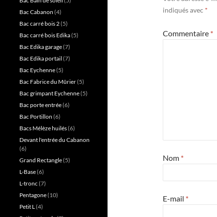
Bac Bain de soleil
(5)
indiqués avec
*
Bac Cabanon
(4)
Bac carré bois 2
(5)
Commentaire
*
Bac carré bois Edika
(5)
Bac Edika garage
(7)
Bac Edika portail
(7)
Bac Eychenne
(5)
Bac Fabrice du Mûrier
(5)
Bac grimpant Eychenne
(5)
Bac porte entrée
(6)
Bac Portillon
(6)
Bacs Mélèze huilés
(6)
Devant l'entrée du Cabanon
(6)
Nom
*
Grand Rectangle
(5)
L-Base
(6)
L-tronc
(7)
Pentagone
(10)
E-mail
*
Petit L
(4)