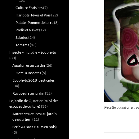
(10)
Culture Fraisiers
(7)
Haricots, fèves et Pois
(22)
Patate- Pomme de terre
(8)
Radis et Navet
(12)
Salades
(24)
Tomates
(13)
Insecte – maladie – écophyto
(80)
Auxiliaires au Jardin
(26)
Hôtel à Insectes
(5)
Ecophyto2018_pesticides
(34)
Ravageurs au jardin
(32)
Le jardin de Quartier (suivi des
espaces de culture)
(36)
Recette quand on a trop
Autres structures (au jardin
de quartier)
(11)
Série A (Bacs Hauts en bois)
(3)
Navigati