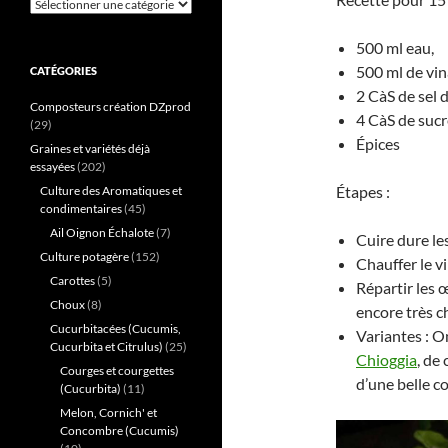
Catégories
500 ml eau,
500 ml de vin
CATÉGORIES
2 CàS de sel 
Composteurs création DZprod
4 CàS de sucr
(29)
Épices
Graines et variétés déjà
essayées
(202)
Étapes :
Culture des Aromatiques et
condimentaires
(45)
Ail Oignon Échalote
(7)
Cuire dure les
Culture potagère
(152)
Chauffer le vi
Carottes
(5)
Répartir les 
Choux
(8)
encore très c
Cucurbitacées (Cucumis,
Variantes : O
Cucurbita et Citrulus)
(25)
Chioggia
, de
Courges et courgettes
d’une belle c
(Cucurbita)
(11)
Melon, Cornich' et
Concombre (Cucumis)