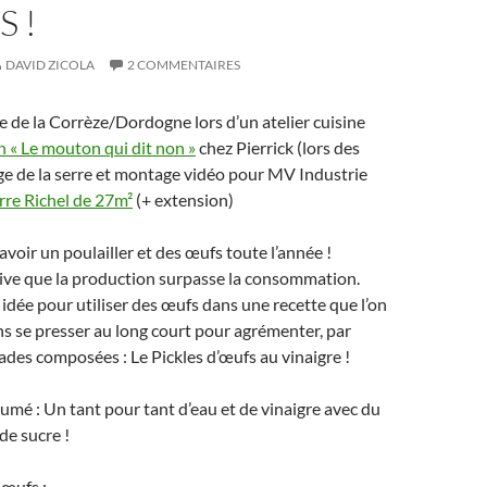
S !
DAVID ZICOLA
2 COMMENTAIRES
 de la Corrèze/Dordogne lors d’un atelier cuisine
n « Le mouton qui dit non »
chez Pierrick (lors des
e de la serre et montage vidéo pour MV Industrie
rre Richel de 27m²
(+ extension)
avoir un poulailler et des œufs toute l’année !
rive que la production surpasse la consommation.
idée pour utiliser des œufs dans une recette que l’on
 se presser au long court pour agrémenter, par
ades composées : Le Pickles d’œufs au vinaigre !
sumé : Un tant pour tant d’eau et de vinaigre avec du
 de sucre !
 œufs :