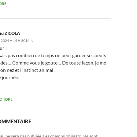
DRE
id ZICOLA
 2024 À 14 H 30 MIN
ur !
sais pas combien de temps on peut garder ses oeufs
ckles… Comme vous je goute… De toute façon, je me
mon nez et l’instinct animal !
 journée.
PONDRE
COMMENTAIRE
il ne sera pas publiée.
Les champs obligatoires sont