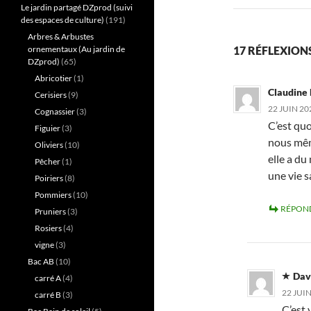
Le jardin partagé DZprod (suivi
des espaces de culture)
(191)
Arbres & Arbustes
ornementaux (Au jardin de
17 RÉFLEXIONS
DZprod)
(65)
Abricotier
(1)
Claudine
Cerisiers
(9)
22 JUIN 20
Cognassier
(3)
C’est qu
Figuier
(3)
nous même
Oliviers
(10)
elle a du
Pêcher
(1)
une vie s
Poiriers
(8)
Pommiers
(10)
RÉPON
Pruniers
(3)
Rosiers
(4)
vigne
(3)
Bac AB
(10)
Dav
carré A
(4)
22 JUIN
carré B
(3)
C’est 