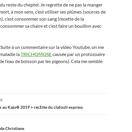
er du reste du cheptel. Je regrette de ne pas la manger
mort, à mon sens, c’est utiliser ses plûmes (sources de
n), c’est consommer son sang (recette de la
t consommer sa chaire et c’est faire un bouillon avec
 Suite à un commentaire sur la vidéo Youtube, on me
maladie la
TRICHOMOSE
causée par un protozoaire
e l’eau de boisson par les pigeons). Cela me semble
on
NT
es au Kajo® 2019 + recEtte du clafouti express
 de Christiane