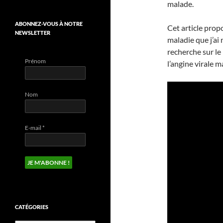
malade.
ABONNEZ-VOUS À NOTRE
Cet article pro
NEWSLETTER
maladie que j’ai
recherche sur le
Prénom
l’angine virale 
Nom
E-mail
*
CATÉGORIES