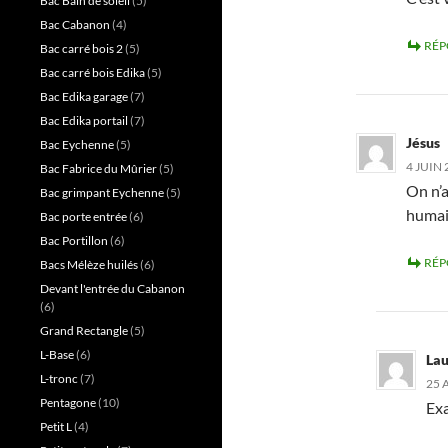
Bac Bain de soleil
(5)
Bac Cabanon
(4)
RÉ
Bac carré bois 2
(5)
Bac carré bois Edika
(5)
Bac Edika garage
(7)
Bac Edika portail
(7)
Jésus
Bac Eychenne
(5)
4 JUIN 
Bac Fabrice du Mûrier
(5)
On n’a
Bac grimpant Eychenne
(5)
humain
Bac porte entrée
(6)
Bac Portillon
(6)
RÉ
Bacs Mélèze huilés
(6)
Devant l'entrée du Cabanon
(6)
Grand Rectangle
(5)
L-Base
(6)
Lau
L-tronc
(7)
25 
Pentagone
(10)
Exa
Petit L
(4)