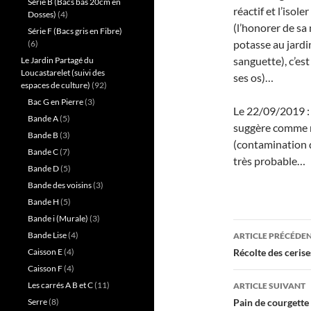
Série B (Bacs bas 20cm en
réactif et l’isol
Dosses)
(4)
(l’honorer de sa 
Série F (Bacs gris en Fibre)
potasse au jardi
(6)
sanguette), c’es
Le Jardin Partagé du
Loucastarelet (suivi des
ses os)…
espaces de culture)
(92)
Bac G en Pierre
(3)
Le 22/09/2019 :
Bande A
(5)
suggère comme 
Bande B
(3)
(contamination d
Bande C
(7)
très probable…
Bande D
(5)
Bande des voisins
(3)
Bande H
(5)
Bande i (Murale)
(3)
Navigati
Bande Lise
(4)
ARTICLE PRÉCÉDE
des
Caisson E
(4)
Récolte des ceris
Caisson F
(4)
articles
Les carrés A B et C
(11)
ARTICLE SUIVANT
Serre
(8)
Pain de courgette