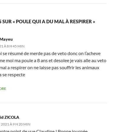
 SUR « POULE QUI A DU MAL À RESPIRER »
 Mayeu
21 À 8 H 45 MIN
oi se résumé de merde pas de veto donc on l’acheve
 moi ma poule a 8 ans et desolee je vais alle au veto
 mal a respirer on ne laisse pas souffrir les animaux
a se respecte
DRE
id ZICOLA
 2021 À 9 H 20 MIN
votre point de vue Claudine ! Bonne journée.