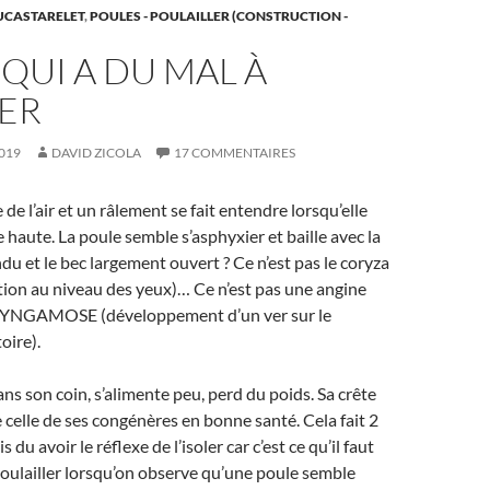
UCASTARELET
,
POULES - POULAILLER (CONSTRUCTION -
QUI A DU MAL À
RER
019
DAVID ZICOLA
17 COMMENTAIRES
de l’air et un râlement se fait entendre lorsqu’elle
e haute. La poule semble s’asphyxier et baille avec la
ndu et le bec largement ouvert ? Ce n’est pas le coryza
ion au niveau des yeux)… Ce n’est pas une angine
 SYNGAMOSE (développement d’un ver sur le
oire).
ans son coin, s’alimente peu, perd du poids. Sa crête
e celle de ses congénères en bonne santé. Cela fait 2
du avoir le réflexe de l’isoler car c’est ce qu’il faut
poulailler lorsqu’on observe qu’une poule semble