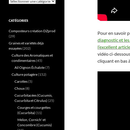
Catégories
CATÉGORIES
Composteurs création DZprod
Pour en savoir p
(29)
diagnostic et le
Graines et variétés déjà
l’excellent artic
essayées
(202)
vidéo ci-dessous
Culture des Aromatiques et
cliquant en bas à
condimentaires
(45)
Ail Oignon Échalote
(7)
Culture potagère
(152)
Carottes
(5)
Choux
(8)
Cucurbitacées (Cucumis,
Cucurbita et Citrulus)
(25)
Courges et courgettes
(Cucurbita)
(11)
Melon, Cornich' et
Concombre (Cucumis)