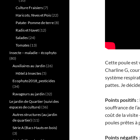
(10)
Culture Fraisiers
(7)
Haricots, fèves et Pois
(22)
Patate- Pomme de terre
(8)
Radis et Navet
(12)
Salades
(24)
Tomates
(13)
Insecte – maladie – écophyto
(80)
Cette poule est 
Auxiliaires au Jardin
(26)
Charline G, cour
Hôtel à Insectes
(5)
système respirat
Ecophyto2018_pesticides
pattes. Je décid
(34)
Ravageurs au jardin
(32)
Points positifs
:
Le jardin de Quartier (suivi des
souffrance de l’
espaces de culture)
(36)
coût de la visit
Autres structures (au jardin
de quartier)
(11)
poules prêtes à 
Série A (Bacs Hauts en bois)
(3)
Points négatifs
: