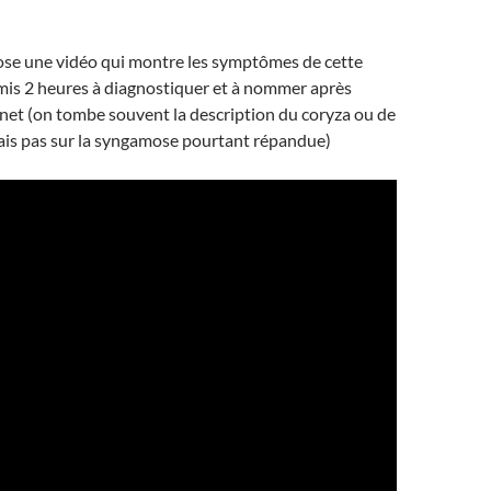
pose une vidéo qui montre les symptômes de cette
 mis 2 heures à diagnostiquer et à nommer après
 net (on tombe souvent la description du coryza ou de
mais pas sur la syngamose pourtant répandue)