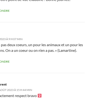
PONDRE
2023 À 9 H 07 MIN
 pas deux coeurs, un pour les animaux et un pour les
s. On a un coeur ou on n’en a pas. » (Lamartine).
PONDRE
rent
AOÛT 2023 À 15 H 44 MIN
ctement respect bravo ‍