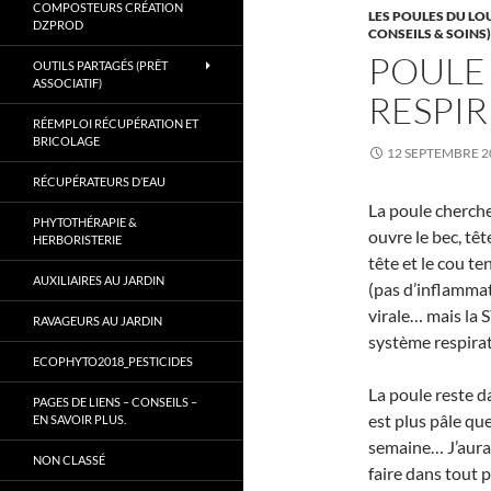
COMPOSTEURS CRÉATION
LES POULES DU LO
Gard.
DZPROD
CONSEILS & SOINS)
POULE 
OUTILS PARTAGÉS (PRÊT
ASSOCIATIF)
RESPI
RÉEMPLOI RÉCUPÉRATION ET
BRICOLAGE
12 SEPTEMBRE 2
RÉCUPÉRATEURS D’EAU
La poule cherche 
PHYTOTHÉRAPIE &
ouvre le bec, têt
HERBORISTERIE
tête et le cou te
AUXILIAIRES AU JARDIN
(pas d’inflammat
virale… mais la
RAVAGEURS AU JARDIN
système respirat
ECOPHYTO2018_PESTICIDES
La poule reste d
PAGES DE LIENS – CONSEILS –
est plus pâle qu
EN SAVOIR PLUS.
semaine… J’aurais 
NON CLASSÉ
faire dans tout 