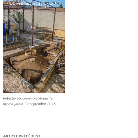
Réfection-bac-a-et-b-et-tonnelle-
dzprod-jardin-22-septembre-2016
Navigation
ARTICLE PRÉCÉDENT