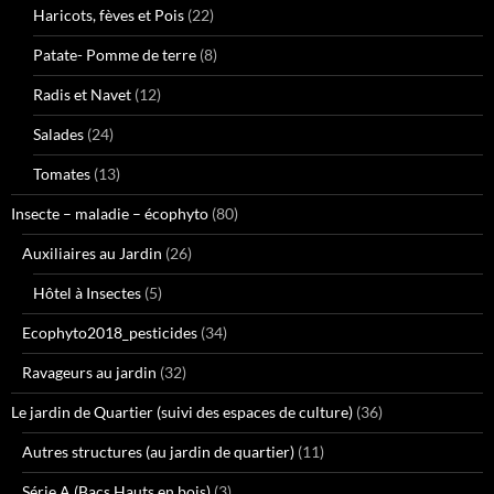
Haricots, fèves et Pois
(22)
Patate- Pomme de terre
(8)
Radis et Navet
(12)
Salades
(24)
Tomates
(13)
Insecte – maladie – écophyto
(80)
Auxiliaires au Jardin
(26)
Hôtel à Insectes
(5)
Ecophyto2018_pesticides
(34)
Ravageurs au jardin
(32)
Le jardin de Quartier (suivi des espaces de culture)
(36)
Autres structures (au jardin de quartier)
(11)
Série A (Bacs Hauts en bois)
(3)