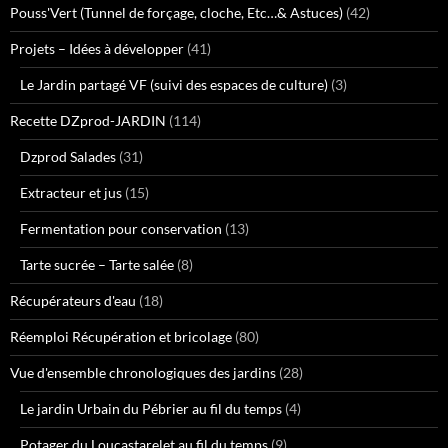
Pouss'Vert (Tunnel de forçage, cloche, Etc…& Astuces)
(42)
Projets – Idées à développer
(41)
Le Jardin partagé VF (suivi des espaces de culture)
(3)
Recette DZprod-JARDIN
(114)
Dzprod Salades
(31)
Extracteur et jus
(15)
Fermentation pour conservation
(13)
Tarte sucrée – Tarte salée
(8)
Récupérateurs d'eau
(18)
Réemploi Récupération et bricolage
(80)
Vue d'ensemble chronologiques des jardins
(28)
Le jardin Urbain du Pébrier au fil du temps
(4)
Potager du Loucastarelet au fil du temps
(9)