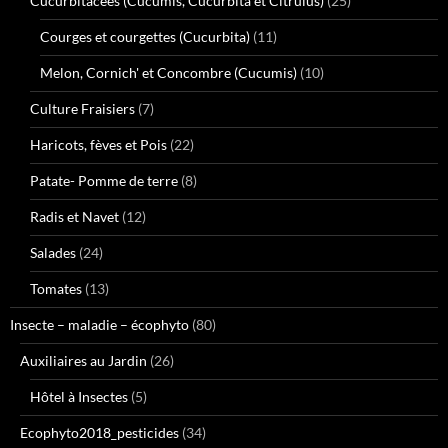
Cucurbitacées (Cucumis, Cucurbita et Citrulus)
(25)
Courges et courgettes (Cucurbita)
(11)
Melon, Cornich' et Concombre (Cucumis)
(10)
Culture Fraisiers
(7)
Haricots, fèves et Pois
(22)
Patate- Pomme de terre
(8)
Radis et Navet
(12)
Salades
(24)
Tomates
(13)
Insecte – maladie – écophyto
(80)
Auxiliaires au Jardin
(26)
Hôtel à Insectes
(5)
Ecophyto2018_pesticides
(34)