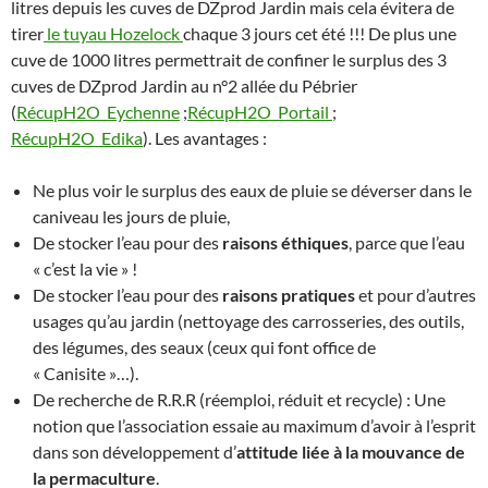
litres depuis les cuves de DZprod Jardin mais cela évitera de
tirer
le tuyau Hozelock
chaque 3 jours cet été !!! De plus une
cuve de 1000 litres permettrait de confiner le surplus des 3
cuves de DZprod Jardin au n°2 allée du Pébrier
(
RécupH2O_Eychenne
;
RécupH2O_Portail
;
RécupH2O_Edika
). Les avantages :
Ne plus voir le surplus des eaux de pluie se déverser dans le
caniveau les jours de pluie,
De stocker l’eau pour des
raisons éthiques
, parce que l’eau
« c’est la vie » !
De stocker l’eau pour des
raisons pratiques
et pour d’autres
usages qu’au jardin (nettoyage des carrosseries, des outils,
des légumes, des seaux (ceux qui font office de
« Canisite »…).
De recherche de R.R.R (réemploi, réduit et recycle) : Une
notion que l’association essaie au maximum d’avoir à l’esprit
dans son développement d’
attitude liée à la mouvance de
la permaculture
.