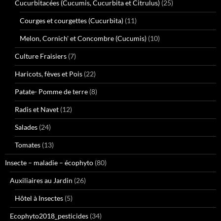
Cucurbitacées (Cucumis, Cucurbita et Citrulus)
(25)
Courges et courgettes (Cucurbita)
(11)
Melon, Cornich' et Concombre (Cucumis)
(10)
Culture Fraisiers
(7)
Haricots, fèves et Pois
(22)
Patate- Pomme de terre
(8)
Radis et Navet
(12)
Salades
(24)
Tomates
(13)
Insecte – maladie – écophyto
(80)
Auxiliaires au Jardin
(26)
Hôtel à Insectes
(5)
Ecophyto2018_pesticides
(34)