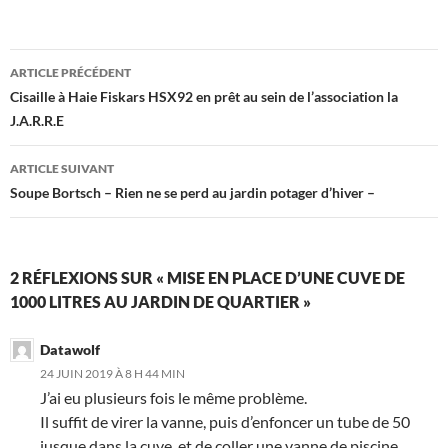
Navigation
ARTICLE PRÉCÉDENT
des
Cisaille à Haie Fiskars HSX92 en prêt au sein de l’association la
J.A.R.R.E
articles
ARTICLE SUIVANT
Soupe Bortsch – Rien ne se perd au jardin potager d’hiver –
2 RÉFLEXIONS SUR « MISE EN PLACE D’UNE CUVE DE
1000 LITRES AU JARDIN DE QUARTIER »
Datawolf
24 JUIN 2019 À 8 H 44 MIN
J’ai eu plusieurs fois le même problème.
Il suffit de virer la vanne, puis d’enfoncer un tube de 50
jusque dans la cuve, et de coller une vanne de piscine