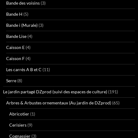
Bande des voisins
(3)
Bande H
(5)
Bande i (Murale)
(3)
Bande Lise
(4)
Caisson E
(4)
Caisson F
(4)
Les carrés A B et C
(11)
Serre
(8)
Le jardin partagé DZprod (suivi des espaces de culture)
(191)
Arbres & Arbustes ornementaux (Au jardin de DZprod)
(65)
Abricotier
(1)
Cerisiers
(9)
Cognassier
(3)