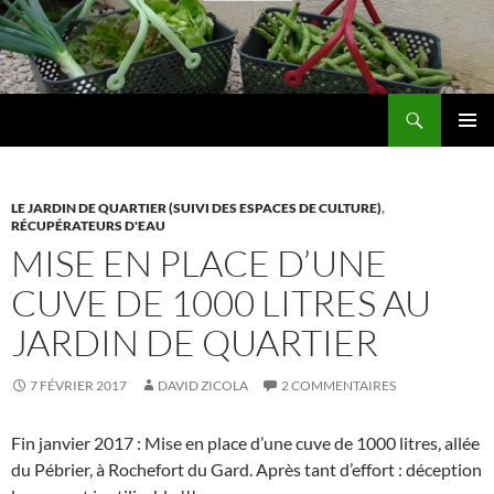
Aller
au
contenu
Recherche
Les jardins de DZprod
MENU
PRINCI
LE JARDIN DE QUARTIER (SUIVI DES ESPACES DE CULTURE)
,
RÉCUPÉRATEURS D'EAU
MISE EN PLACE D’UNE
CUVE DE 1000 LITRES AU
JARDIN DE QUARTIER
7 FÉVRIER 2017
DAVID ZICOLA
2 COMMENTAIRES
Fin janvier 2017 : Mise en place d’une cuve de 1000 litres, allée
du Pébrier, à Rochefort du Gard. Après tant d’effort : déception