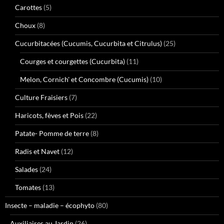
Carottes
(5)
Choux
(8)
Cucurbitacées (Cucumis, Cucurbita et Citrulus)
(25)
Courges et courgettes (Cucurbita)
(11)
Melon, Cornich' et Concombre (Cucumis)
(10)
Culture Fraisiers
(7)
Haricots, fèves et Pois
(22)
Patate- Pomme de terre
(8)
Radis et Navet
(12)
Salades
(24)
Tomates
(13)
Insecte – maladie – écophyto
(80)
Auxiliaires au Jardin
(26)