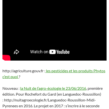
http://agriculture.gouv.fr :
les pesticides et les produits Phytos
c’est quoi
?
Nouveau :
la Nuit de l’agro-écologie le 23/06/2016
, première
édition. Pour Rochefort du Gard (en Languedoc-Roussillon)
: http://nuitagroecologie.fr/Languedoc-Roussillon-Midi-
Pyrenees en 2016. Le projet en 2017 : s’incrire à le seconde