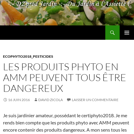
Aller
au
contenu
Recherche
Les jardins de DZprod
MENU
PRINCI
ECOPHYTO2018_PESTICIDES
LES PRODUITS PHYTO EN
AMM PEUVENT TOUS ÊTRE
DANGEREUX
16 JUIN 2016
DAVID ZICOLA
LAISSER UN COMMENTAIRE
Je suis jardinier amateur, possédant le certiphyto2018. Je me
rends bien compte que les produits phyto avec AMM peuvent
encore contenir des produits dangereux. A mon sens tous les