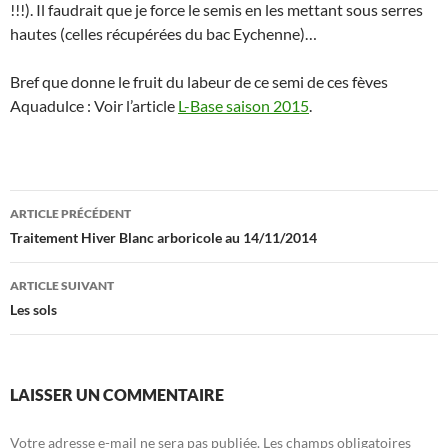
!!!). Il faudrait que je force le semis en les mettant sous serres
hautes (celles récupérées du bac Eychenne)…
Bref que donne le fruit du labeur de ce semi de ces fèves
Aquadulce : Voir l’article
L-Base saison 2015
.
Navigation
ARTICLE PRÉCÉDENT
des
Traitement Hiver Blanc arboricole au 14/11/2014
articles
ARTICLE SUIVANT
Les sols
LAISSER UN COMMENTAIRE
Votre adresse e-mail ne sera pas publiée.
Les champs obligatoires