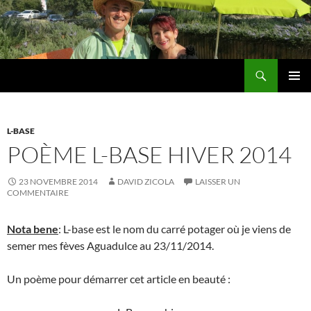
Aller
au
contenu
Recherche
Les jardins de DZprod
MENU
PRINCI
L-BASE
POÈME L-BASE HIVER 2014
23 NOVEMBRE 2014
DAVID ZICOLA
LAISSER UN
COMMENTAIRE
Nota bene
: L-base est le nom du carré potager où je viens de
semer mes fèves Aguadulce au 23/11/2014.
Un poème pour démarrer cet article en beauté :