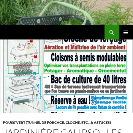
Aller
au
contenu
Recherche
Les jardins de DZprod
MENU
PRINCI
POUSS'VERT (TUNNEL DE FORÇAGE, CLOCHE, ETC...& ASTUCES)
JARDINIÈRE CALIPSO : LES