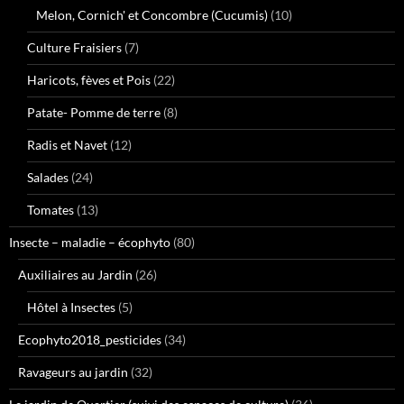
Melon, Cornich' et Concombre (Cucumis)
(10)
Culture Fraisiers
(7)
Haricots, fèves et Pois
(22)
Patate- Pomme de terre
(8)
Radis et Navet
(12)
Salades
(24)
Tomates
(13)
Insecte – maladie – écophyto
(80)
Auxiliaires au Jardin
(26)
Hôtel à Insectes
(5)
Ecophyto2018_pesticides
(34)
Ravageurs au jardin
(32)