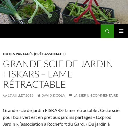
Aller
au
contenu
Recherche
Les jardins de DZprod
MENU
PRINCI
OUTILS PARTAGÉS (PRÊT ASSOCIATIF)
GRANDE SCIE DE JARDIN
FISKARS – LAME
RÉTRACTABLE
17 JUILLET 2016
DAVID ZICOLA
LAISSER UN COMMENTAIRE
Grande scie de jardin FISKARS- lame rétractable : Cette scie
pour bois vert est en prêt aux jardins partagés « DZprod
Jardin », (association à Rochefort du Gard, « Du jardin à