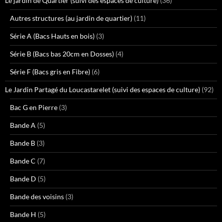
Le jardin de Quartier (suivi des espaces de culture)
(36)
Autres structures (au jardin de quartier)
(11)
Série A (Bacs Hauts en bois)
(3)
Série B (Bacs bas 20cm en Dosses)
(4)
Série F (Bacs gris en Fibre)
(6)
Le Jardin Partagé du Loucastarelet (suivi des espaces de culture)
(92)
Bac G en Pierre
(3)
Bande A
(5)
Bande B
(3)
Bande C
(7)
Bande D
(5)
Bande des voisins
(3)
Bande H
(5)