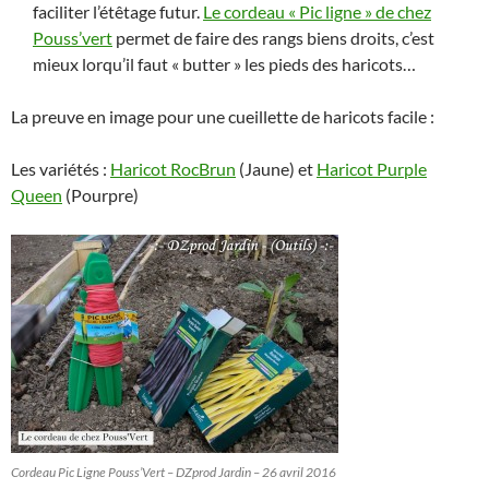
faciliter l’étêtage futur.
Le cordeau « Pic ligne » de chez
Pouss’vert
permet de faire des rangs biens droits, c’est
mieux lorqu’il faut « butter » les pieds des haricots…
La preuve en image pour une cueillette de haricots facile :
Les variétés :
Haricot RocBrun
(Jaune) et
Haricot Purple
Queen
(Pourpre)
Cordeau Pic Ligne Pouss’Vert – DZprod Jardin – 26 avril 2016