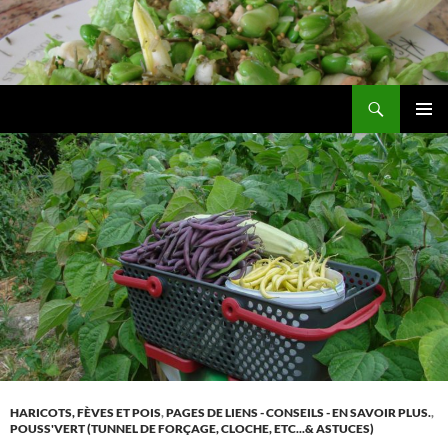
Aller
au
contenu
Recherche
Les jardins de DZprod
MENU
PRINCI
HARICOTS, FÈVES ET POIS
,
PAGES DE LIENS - CONSEILS - EN SAVOIR PLUS.
,
POUSS'VERT (TUNNEL DE FORÇAGE, CLOCHE, ETC...& ASTUCES)