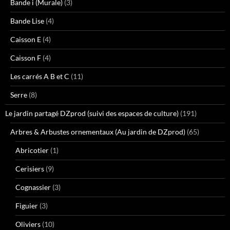
Bande i (Murale)
(3)
Bande Lise
(4)
Caisson E
(4)
Caisson F
(4)
Les carrés A B et C
(11)
Serre
(8)
Le jardin partagé DZprod (suivi des espaces de culture)
(191)
Arbres & Arbustes ornementaux (Au jardin de DZprod)
(65)
Abricotier
(1)
Cerisiers
(9)
Cognassier
(3)
Figuier
(3)
Oliviers
(10)