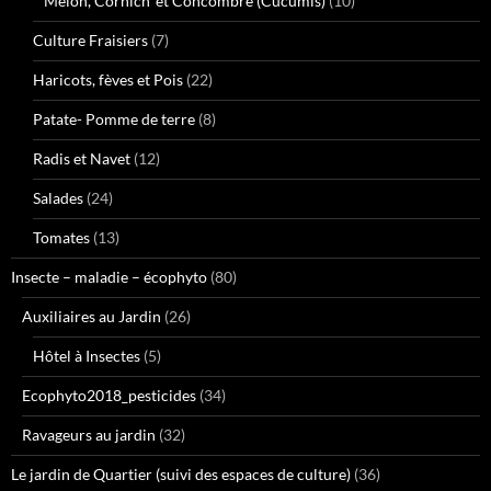
Melon, Cornich' et Concombre (Cucumis)
(10)
Culture Fraisiers
(7)
Haricots, fèves et Pois
(22)
Patate- Pomme de terre
(8)
Radis et Navet
(12)
Salades
(24)
Tomates
(13)
Insecte – maladie – écophyto
(80)
Auxiliaires au Jardin
(26)
Hôtel à Insectes
(5)
Ecophyto2018_pesticides
(34)
Ravageurs au jardin
(32)
Le jardin de Quartier (suivi des espaces de culture)
(36)