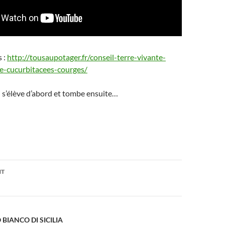
s :
http://tousaupotager.fr/conseil-terre-vivante-
re-cucurbitacees-courges/
 s’élève d’abord et tombe ensuite…
on
NT
 BIANCO DI SICILIA