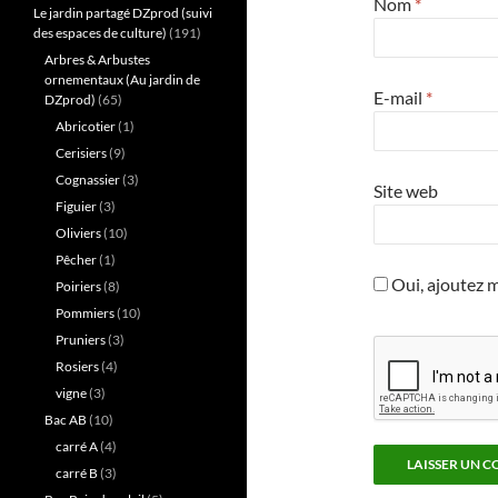
Nom
*
Le jardin partagé DZprod (suivi
des espaces de culture)
(191)
Arbres & Arbustes
ornementaux (Au jardin de
E-mail
*
DZprod)
(65)
Abricotier
(1)
Cerisiers
(9)
Cognassier
(3)
Site web
Figuier
(3)
Oliviers
(10)
Pêcher
(1)
Oui, ajoutez mo
Poiriers
(8)
Pommiers
(10)
Pruniers
(3)
Rosiers
(4)
vigne
(3)
Bac AB
(10)
carré A
(4)
carré B
(3)