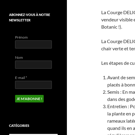
La Courge DELICA
ABONNEZ-VOUS À NOTRE
vendeur visible 
NEWSLETTER
Botanic !).
Prénom
La Courge DELICA
chair verte et te
Nom
Les étapes de cul
Avant de seme
E-mail
*
placés à bonn
Semis : En ma
dans des gode
Entretien : Po
la plante en 
rameaux latér
CATÉGORIES
quand ils en