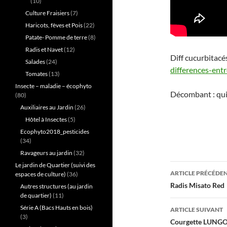
(10)
Culture Fraisiers
(7)
Haricots, fèves et Pois
(22)
Patate- Pomme de terre
(8)
Radis et Navet
(12)
Diff cucurbitacé
Salades
(24)
differences-ent
Tomates
(13)
Insecte – maladie – écophyto
Décombant : qui
(80)
Auxiliaires au Jardin
(26)
Hôtel à Insectes
(5)
Ecophyto2018_pesticides
(34)
Ravageurs au jardin
(32)
Le jardin de Quartier (suivi des
Navigati
ARTICLE PRÉCÉDE
espaces de culture)
(36)
des
Radis Misato Red
Autres structures (au jardin
de quartier)
(11)
articles
Série A (Bacs Hauts en bois)
ARTICLE SUIVANT
(3)
Courgette LUNGO