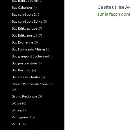
Bac Bain de soleil
(5)
Ce site utilise A
Bac Cabanon
(4)
sur la façon don
Bac carré bois 2
(5)
Bac carré bois Edika
(5)
Bac Edika garage
(7)
Bac Edika portail
(7)
Bac Eychenne
(5)
Bac Fabrice du Mûrier
(5)
Bac grimpant Eychenne
(5)
Bac porte entrée
(6)
Bac Portillon
(6)
Bacs Mélèze huilés
(6)
Devant l'entrée du Cabanon
(6)
Grand Rectangle
(5)
L-Base
(6)
L-tronc
(7)
Pentagone
(10)
Petit L
(4)