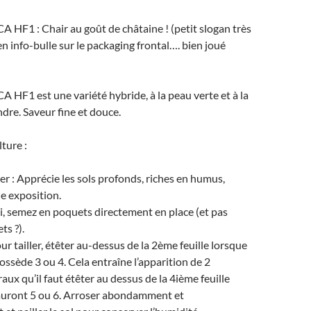
 HF1 : Chair au goût de châtaine ! (petit slogan très
en info-bulle sur le packaging frontal…. bien joué
 HF1 est une variété hybride, à la peau verte et à la
ndre. Saveur fine et douce.
ture :
r : Apprécie les sols profonds, riches en humus,
e exposition.
i, semez en poquets directement en place (et pas
ts ?).
ur tailler, étêter au-dessus de la 2ème feuille lorsque
possède 3 ou 4. Cela entraîne l’apparition de 2
aux qu’il faut étêter au dessus de la 4ième feuille
 auront 5 ou 6. Arroser abondamment et