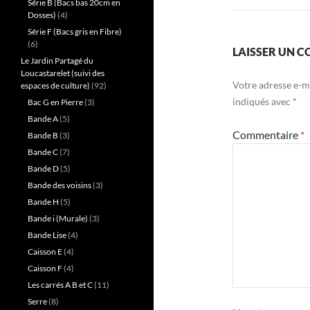
Série B (Bacs bas 20cm en
Dosses)
(4)
Série F (Bacs gris en Fibre)
(6)
LAISSER UN 
Le Jardin Partagé du
Loucastarelet (suivi des
Votre adresse e-ma
espaces de culture)
(92)
indiqués avec
*
Bac G en Pierre
(3)
Bande A
(5)
Commentaire
*
Bande B
(3)
Bande C
(7)
Bande D
(5)
Bande des voisins
(3)
Bande H
(5)
Bande i (Murale)
(3)
Bande Lise
(4)
Caisson E
(4)
Caisson F
(4)
Les carrés A B et C
(11)
Serre
(8)