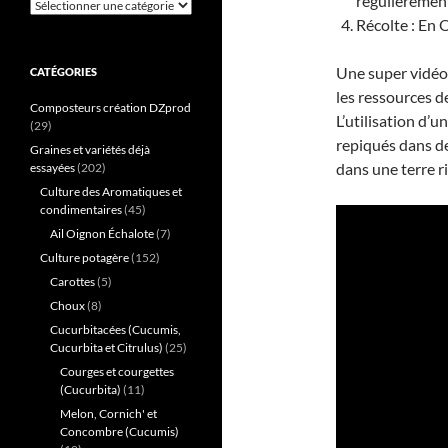
régulièrement 
Catégories
Récolte : En 
Une super vidéo 
CATÉGORIES
les ressources d
Composteurs création DZprod
L’utilisation d’u
(29)
repiqués dans de
Graines et variétés déjà
dans une terre r
essayées
(202)
Culture des Aromatiques et
condimentaires
(45)
Ail Oignon Échalote
(7)
Culture potagère
(152)
Carottes
(5)
Choux
(8)
Cucurbitacées (Cucumis,
Cucurbita et Citrulus)
(25)
Courges et courgettes
(Cucurbita)
(11)
Melon, Cornich' et
Concombre (Cucumis)