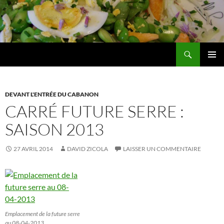
Aller
au
contenu
Recherche
Les jardins de DZprod
MENU
PRINCI
DEVANT L'ENTRÉE DU CABANON
CARRÉ FUTURE SERRE :
SAISON 2013
27 AVRIL 2014
DAVID ZICOLA
LAISSER UN COMMENTAIRE
Emplacement de la future serre
au 08-04-2013