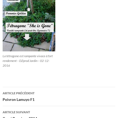
La tétragone est rampante vivace à fort
rendement – DZprod Jardin – 02-12-
2016
Navigation
ARTICLE PRÉCÉDENT
des
Poivron Lamuyo F1
articles
ARTICLE SUIVANT