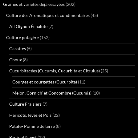
Graines et variétés déjà essayées
(202)
Culture des Aromatiques et condimentaires
(45)
Ail Oignon Échalote
(7)
Culture potagère
(152)
Carottes
(5)
Choux
(8)
Cucurbitacées (Cucumis, Cucurbita et Citrulus)
(25)
Courges et courgettes (Cucurbita)
(11)
Melon, Cornich' et Concombre (Cucumis)
(10)
Culture Fraisiers
(7)
Haricots, fèves et Pois
(22)
Patate- Pomme de terre
(8)
Radis et Navet
(12)