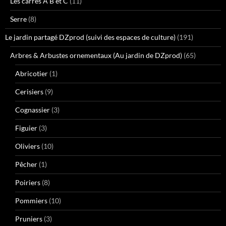
Les carrés A B et C
(11)
Serre
(8)
Le jardin partagé DZprod (suivi des espaces de culture)
(191)
Arbres & Arbustes ornementaux (Au jardin de DZprod)
(65)
Abricotier
(1)
Cerisiers
(9)
Cognassier
(3)
Figuier
(3)
Oliviers
(10)
Pêcher
(1)
Poiriers
(8)
Pommiers
(10)
Pruniers
(3)