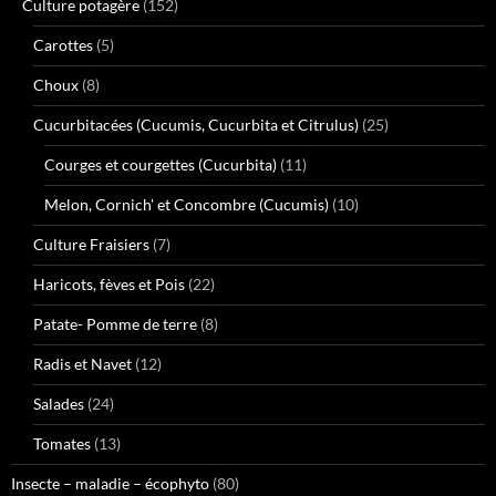
Culture potagère
(152)
Carottes
(5)
Choux
(8)
Cucurbitacées (Cucumis, Cucurbita et Citrulus)
(25)
Courges et courgettes (Cucurbita)
(11)
Melon, Cornich' et Concombre (Cucumis)
(10)
Culture Fraisiers
(7)
Haricots, fèves et Pois
(22)
Patate- Pomme de terre
(8)
Radis et Navet
(12)
Salades
(24)
Tomates
(13)
Insecte – maladie – écophyto
(80)