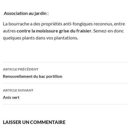
Association au jardin :
La bourrache a des propriétés anti-fongiques reconnus, entre
autres
contre la moisissure grise du fraisier
. Semez-en donc
quelques plants dans vos plantations.
Navigation
ARTICLE PRÉCÉDENT
des
Renouvellement du bac portillon
articles
ARTICLE SUIVANT
Anis vert
LAISSER UN COMMENTAIRE