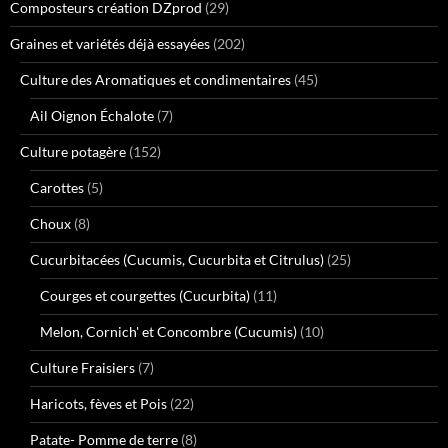
Composteurs création DZprod
(29)
Graines et variétés déjà essayées
(202)
Culture des Aromatiques et condimentaires
(45)
Ail Oignon Échalote
(7)
Culture potagère
(152)
Carottes
(5)
Choux
(8)
Cucurbitacées (Cucumis, Cucurbita et Citrulus)
(25)
Courges et courgettes (Cucurbita)
(11)
Melon, Cornich' et Concombre (Cucumis)
(10)
Culture Fraisiers
(7)
Haricots, fèves et Pois
(22)
Patate- Pomme de terre
(8)