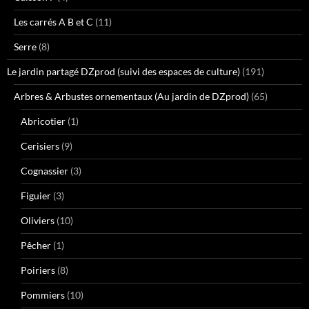
Les carrés A B et C
(11)
Serre
(8)
Le jardin partagé DZprod (suivi des espaces de culture)
(191)
Arbres & Arbustes ornementaux (Au jardin de DZprod)
(65)
Abricotier
(1)
Cerisiers
(9)
Cognassier
(3)
Figuier
(3)
Oliviers
(10)
Pêcher
(1)
Poiriers
(8)
Pommiers
(10)