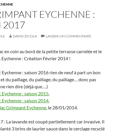
YCHENNE
RIMPANT EYCHENNE :
 2017
016
DAVID ZICOLA
LAISSER UN COMMENTAIRE
ac en coin au bord de la petite terrasse carrelée et le
 Eychenne : Création Février 2014 !
Eychenne : saison 2016 rien de neuf à part un bon
 du paillage, du paillage, du paillage… donc pas
 ne rien dire (déjà que….)
 Eychenne : saison 2015
,
 Eychenne : saison 2014
,
Bac Grimpant Eychenne
, le 28/01/2014.
 : La lavande est coupé partiellement car invasive. Il
planté 3 brins de laurier sauce dans le cerclage recyclé