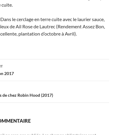
 cuite.
ans le cerclage en terre cuite avec le laurier sauce,
aïeux de Ail Rose de Lautrec (Rendement Assez Bon,
ellente, plantation d’octobre à Avril).
on
NT
on 2017
s de chez Robin Hood (2017)
COMMENTAIRE