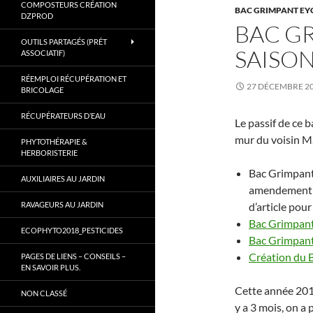
COMPOSTEURS CRÉATION
BAC GRIMPANT E
Gard.
DZPROD
BAC G
OUTILS PARTAGÉS (PRÊT
SAISON
ASSOCIATIF)
RÉEMPLOI RÉCUPÉRATION ET
27 DÉCEMBRE 2
BRICOLAGE
RÉCUPÉRATEURS D’EAU
Le passif de ce b
mur du voisin M.
PHYTOTHÉRAPIE &
HERBORISTERIE
Bac Grimpant 
AUXILIAIRES AU JARDIN
amendement et
RAVAGEURS AU JARDIN
d’article pour
Bac Grimpant
ECOPHYTO2018_PESTICIDES
Bac Grimpant
Création du 
PAGES DE LIENS – CONSEILS –
EN SAVOIR PLUS.
Cette année 2017
NON CLASSÉ
y a 3 mois, on a 