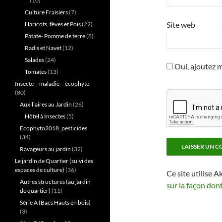
(10)
Culture Fraisiers
(7)
Site web
Haricots, fèves et Pois
(22)
Patate- Pomme de terre
(8)
Radis et Navet
(12)
Salades
(24)
Oui, ajoutez mo
Tomates
(13)
Insecte – maladie – écophyto
(80)
Auxiliaires au Jardin
(26)
Hôtel à Insectes
(5)
Ecophyto2018_pesticides
(34)
Ravageurs au jardin
(32)
Le jardin de Quartier (suivi des
espaces de culture)
(36)
Ce site utilise A
Autres structures (au jardin
sur la façon don
de quartier)
(11)
Série A (Bacs Hauts en bois)
(3)