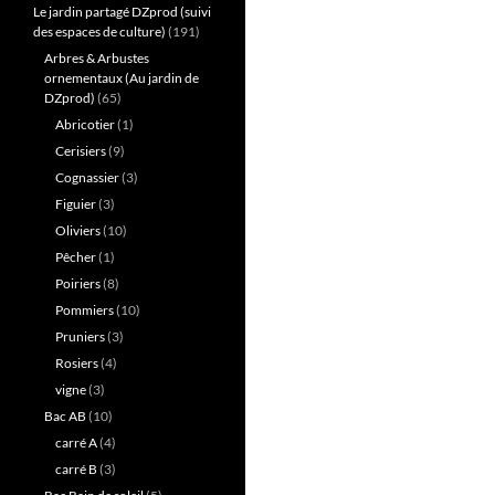
Le jardin partagé DZprod (suivi
des espaces de culture)
(191)
Arbres & Arbustes
ornementaux (Au jardin de
DZprod)
(65)
Abricotier
(1)
Cerisiers
(9)
Cognassier
(3)
Figuier
(3)
Oliviers
(10)
Pêcher
(1)
Poiriers
(8)
Pommiers
(10)
Pruniers
(3)
Rosiers
(4)
vigne
(3)
Bac AB
(10)
carré A
(4)
carré B
(3)