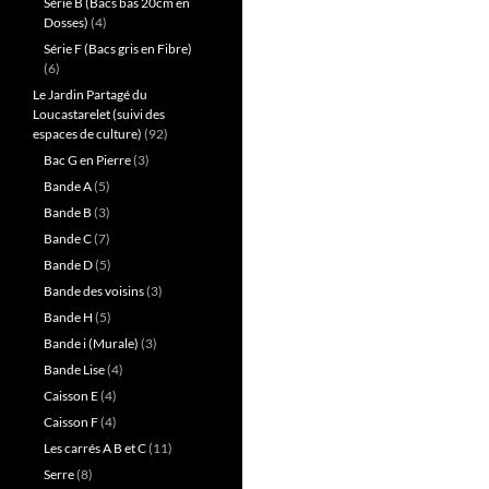
Série B (Bacs bas 20cm en
Dosses)
(4)
Série F (Bacs gris en Fibre)
(6)
Le Jardin Partagé du
Loucastarelet (suivi des
espaces de culture)
(92)
Bac G en Pierre
(3)
Bande A
(5)
Bande B
(3)
Bande C
(7)
Bande D
(5)
Bande des voisins
(3)
Bande H
(5)
Bande i (Murale)
(3)
Bande Lise
(4)
Caisson E
(4)
Caisson F
(4)
Les carrés A B et C
(11)
Serre
(8)