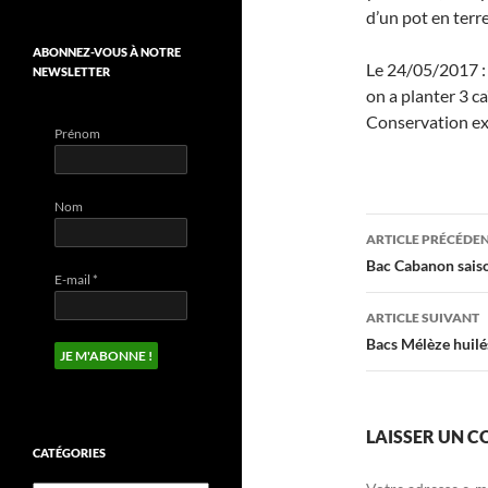
d’un pot en terre
ABONNEZ-VOUS À NOTRE
Le 24/05/2017 : D
NEWSLETTER
on a planter 3 c
Conservation exc
Prénom
Nom
Navigati
ARTICLE PRÉCÉDE
des
Bac Cabanon sais
E-mail
*
articles
ARTICLE SUIVANT
Bacs Mélèze huilé
LAISSER UN 
CATÉGORIES