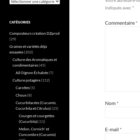
Votre adresse e-ma
Catégories
indiqués avec
*
Commentaire
*
CATÉGORIES
Composteurs création DZprod
(29)
Graines et variétés déjà
essayées
(202)
Culture des Aromatiques et
condimentaires
(45)
Ail Oignon Échalote
(7)
Culture potagère
(152)
Carottes
(5)
Choux
(8)
Nom
*
Cucurbitacées (Cucumis,
Cucurbita et Citrulus)
(25)
Courges et courgettes
(Cucurbita)
(11)
E-mail
*
Melon, Cornich' et
Concombre (Cucumis)