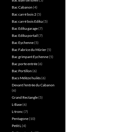
Bac Bain de soleil
(5)
Bac Cabanon
(4)
Bac carré bois 2
(5)
Bac carré bois Edika
(5)
Bac Edika garage
(7)
Bac Edika portail
(7)
Bac Eychenne
(5)
Bac Fabrice du Mûrier
(5)
Bac grimpant Eychenne
(5)
Bac porte entrée
(6)
Bac Portillon
(6)
Bacs Mélèze huilés
(6)
Devant l'entrée du Cabanon
(6)
Grand Rectangle
(5)
L-Base
(6)
L-tronc
(7)
Pentagone
(10)
Petit L
(4)