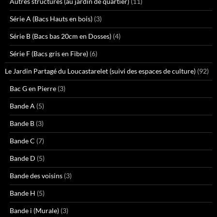
Autres structures (au jardin de quartier)
(11)
Série A (Bacs Hauts en bois)
(3)
Série B (Bacs bas 20cm en Dosses)
(4)
Série F (Bacs gris en Fibre)
(6)
Le Jardin Partagé du Loucastarelet (suivi des espaces de culture)
(92)
Bac G en Pierre
(3)
Bande A
(5)
Bande B
(3)
Bande C
(7)
Bande D
(5)
Bande des voisins
(3)
Bande H
(5)
Bande i (Murale)
(3)