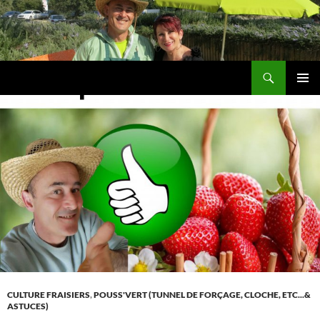
Aller
au
contenu
Recherche
Les jardins de DZprod
MENU
PRINCI
CULTURE FRAISIERS
,
POUSS'VERT (TUNNEL DE FORÇAGE, CLOCHE, ETC...&
ASTUCES)